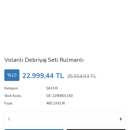
Volanlı Debriyaj Seti Rulmanlı
22.999,44 TL
%10
25.554,93 TL
Kategori
SACHS
Stok Kodu
GE-2290601160
Fiyat
465,19 EUR