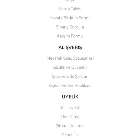
İletişim
Yorum Yaz
Kargo Takibi
Ürün resmi kalitesiz, bozuk veya görüntülenemiyor.
Havale Bildirim Formu
Ürün açıklamasında eksik bilgiler bulunuyor.
Sipariş Sorgula
Ürün bilgilerinde hatalar bulunuyor.
İletişim Formu
Ürün fiyatı diğer sitelerden daha pahalı.
Bu ürüne benzer farklı alternatifler olmalı.
ALIŞVERİŞ
Mesafeli Satış Sözleşmesi
Gizlilik ve Güvenlik
İptal ve İade Şartları
Kişisel Veriler Politikası
Gönder
ÜYELİK
Yeni Üyelik
Üye Girişi
Şifremi Unuttum
Sepetiniz