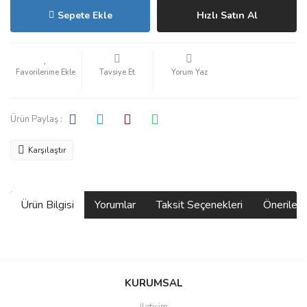
Sepete Ekle
Hızlı Satın Al
Tavsiye Et
Yorum Yaz
Ürün Paylaş :
Karşılaştır
Ürün Bilgisi
Yorumlar
Taksit Seçenekleri
Önerilerin
Bu ürünün fiyat bilgisi, resim, ürün açıklamalarında ve diğer
konularda yetersiz gördüğünüz noktaları öneri formunu kullanarak
Bu ürüne ilk yorumu siz yapın!
KURUMSAL
tarafımıza iletebilirsiniz.
Görüş ve önerileriniz için teşekkür ederiz.