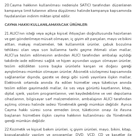
20.Cayma hakkının kullanılması nedeniyle SATICI tarafından düzenlenen
kampanya limit tutarının altına düşülmesi halinde kampanya kapsamında
faydalanılan indirim miktarı iptal edilir.
CAYMA HAKKI KULLANILAMAYACAK ÜRÜNLER:
21.ALICI’nın isteği veya açıkça kişisel ihtiyaçları doğrultusunda hazırlanan
ve geri gönderilmeye müsait olmayan, iç giyim alt parçaları, mayo ve bikini
altları, makyaj malzemeleri, tek kullanımlık ürünler, çabuk bozulma
tehlikesi olan veya son kullanma tarihi geçme ihtimali olan mallar,
ALICI’ya teslim edilmesinin ardından ALICI tarafından ambalajı açıldığı
takdirde iade edilmesi sağlık ve hijyen açısından uygun olmayan ürünler,
teslim edildikten sonra başka ürünlerle karışan ve doğası gereği
ayrıştırılması mümkün olmayan ürünler, Abonelik sözleşmesi kapsamında
sağlananlar dışında, gazete ve dergi gibi süreli yayınlara ilişkin mallar,
Elektronik ortamda anında ifa edilen hizmetler veya tüketiciye anında
teslim edilen gayrimaddi mallar, ile ses veya görüntü kayıtlarının, kitap,
dijital içerik, yazılım programlarının, veri kaydedebilme ve veri depolama
cihazlarının, bilgisayar sarf malzemelerinin, ambalajının ALICI tarafından
açılmış olması halinde iadesi Yönetmelik gereği mümkün değildir. Ayrıca
Cayma hakkı süresi sona ermeden önce, tüketicinin onayı ile ifasına
başlanan hizmetlere ilişkin cayma hakkının kullanılması da Yönetmelik
gereği mümkün değildir.
22.Kozmetik ve kişisel bakım ürünleri, iç giyim ürünleri, mayo, bikini, kitap,
kopyalanabilir yazılım ve programlar, DVD, VCD, CD ve kasetler ile