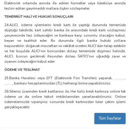
Elektronik ortamda anında ifa edilen hizmetler veya tüketiciye anında
teslim edilen gayrimaddi mallara ilişkin sözleşmeler.
TEMERRÜT HALİ VE HUKUKİ SONUÇLARI
24.ALICI, ödeme işlemlerini kredi kartı ile yaptığı durumda temerrüde
düştüğü takdirde, kart sahibi banka ile arasındaki kredi kartı sözleşmesi
çerçevesinde faiz ödeyeceğini ve bankaya karşı sorumlu olacağını kabul,
beyan ve taahhüt eder. Bu durumda ilgili banka hukuki yollara
başvurabilir; doğacak masrafları ve vekâlet ücretini ALICI’dan talep edebilir
ve her koşulda ALICI’nın borcundan dolayı temerrüde düşmesi halinde,
ALICI, borcun gecikmeli ifasından dolayı SATICI’nın uğradığı zarar ve
ziyanını ödeyeceğini kabul eder.
ÖDEME VE TESLİMAT
25.Banka Havalesi veya EFT (Elektronik Fon Transferi) yaparak, ............,
........., bankası hesaplarımızdan (TL) herhangi birine yapabilirsiniz.
26.Sitemiz üzerinden kredi kartlarınız ile, Her türlü kredi kartınıza online tek
ödeme ya da online taksit imkânlarından yararlanabilirsiniz. Online
ödemelerinizde siparişiniz sonunda kredi kartınızdan tutar çekim işlemi
gerçekleşecektir
Tüm Sayfalar