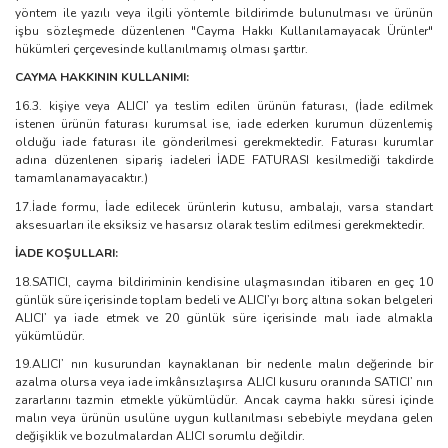
yöntem ile yazılı veya ilgili yöntemle bildirimde bulunulması ve ürünün
işbu sözleşmede düzenlenen "Cayma Hakkı Kullanılamayacak Ürünler"
hükümleri çerçevesinde kullanılmamış olması şarttır.
CAYMA HAKKININ KULLANIMI:
16.3. kişiye veya ALICI’ ya teslim edilen ürünün faturası, (İade edilmek
istenen ürünün faturası kurumsal ise, iade ederken kurumun düzenlemiş
olduğu iade faturası ile gönderilmesi gerekmektedir. Faturası kurumlar
adına düzenlenen sipariş iadeleri İADE FATURASI kesilmediği takdirde
tamamlanamayacaktır.)
17.İade formu, İade edilecek ürünlerin kutusu, ambalajı, varsa standart
aksesuarları ile eksiksiz ve hasarsız olarak teslim edilmesi gerekmektedir.
İADE KOŞULLARI:
18.SATICI, cayma bildiriminin kendisine ulaşmasından itibaren en geç 10
günlük süre içerisinde toplam bedeli ve ALICI’yı borç altına sokan belgeleri
ALICI’ ya iade etmek ve 20 günlük süre içerisinde malı iade almakla
yükümlüdür.
19.ALICI’ nın kusurundan kaynaklanan bir nedenle malın değerinde bir
azalma olursa veya iade imkânsızlaşırsa ALICI kusuru oranında SATICI’ nın
zararlarını tazmin etmekle yükümlüdür. Ancak cayma hakkı süresi içinde
malın veya ürünün usulüne uygun kullanılması sebebiyle meydana gelen
değişiklik ve bozulmalardan ALICI sorumlu değildir.