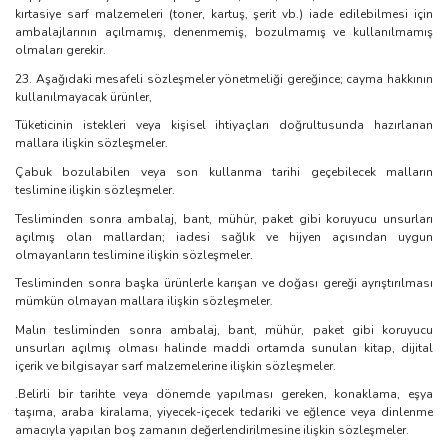
kırtasiye sarf malzemeleri (toner, kartuş, şerit vb.) iade edilebilmesi için
ambalajlarının açılmamış, denenmemiş, bozulmamış ve kullanılmamış
olmaları gerekir.
23. Aşağıdaki mesafeli sözleşmeler yönetmeliği gereğince; cayma hakkının
kullanılmayacak ürünler,
Tüketicinin istekleri veya kişisel ihtiyaçları doğrultusunda hazırlanan
mallara ilişkin sözleşmeler.
Çabuk bozulabilen veya son kullanma tarihi geçebilecek malların
teslimine ilişkin sözleşmeler.
Tesliminden sonra ambalaj, bant, mühür, paket gibi koruyucu unsurları
açılmış olan mallardan; iadesi sağlık ve hijyen açısından uygun
olmayanların teslimine ilişkin sözleşmeler.
Tesliminden sonra başka ürünlerle karışan ve doğası gereği ayrıştırılması
mümkün olmayan mallara ilişkin sözleşmeler.
Malın tesliminden sonra ambalaj, bant, mühür, paket gibi koruyucu
unsurları açılmış olması halinde maddi ortamda sunulan kitap, dijital
içerik ve bilgisayar sarf malzemelerine ilişkin sözleşmeler.
.Belirli bir tarihte veya dönemde yapılması gereken, konaklama, eşya
taşıma, araba kiralama, yiyecek-içecek tedariki ve eğlence veya dinlenme
amacıyla yapılan boş zamanın değerlendirilmesine ilişkin sözleşmeler.