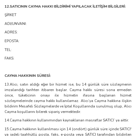
12.SATICININ CAYMA HAKKI BİLDİRİMİ YAPILACAK İLETİŞİM BİLGİLERİ:
ŞİRKET
ADI/UNVANI:
ADRES:
EPOSTA:
TEL:
FAKS:
CAYMA HAKKININ SÜRESİ:
13.Alıcı, satın aldığı eğer bir hizmet ise, bu 14 günlük süre sözleşmenin
imzalandığı tarihten itibaren başlar. Cayma hakkı süresi sona ermeden
önce, tüketicinin onayı ile hizmetin ifasına başlanan hizmet
sözleşmelerinde cayma hakkı kullanılamaz. Alıcı’ya Cayma hakkına ilişkin
bildirim Mesafeli Sözleşmelerde ve İptal Koşullarında sunulmuş olup, Alıcı
Cayma koşullarını bilerek sipariş vermektedir.
14.Cayma hakkının kullanımından kaynaklanan masraflar SATICI’ ya aittir.
15.Cayma hakkının kullanılması için 14 (ondört) günlük süre içinde SATICI'
ya iadeli taahhütlü posta, faks, e-posta veya SATICI tarafından bildirilen