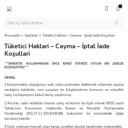
Anasayfa
Sayfalar
Tüketici Haklari – Cayma – İptal İade Koşullari
Tüketici Haklari – Cayma – İptal İade
Koşullari
**ÖRNEKTİR. KULLANMADAN ÖNCE KENDİ SİTENİZE UYGUN BİR ŞEKİLDE
DÜZENLEYİNİZ**
GENEL
:
1.Kullanmakta olduğunuz web sitesi üzerinden elektronik ortamda sipariş
verdiğiniz takdirde, size sunulan ön bilgilendirme formunu ve mesafeli
satış sözleşmesini kabul etmiş sayılırsınız.
2.Alıcılar, satın aldıkları ürünün satış ve teslimi ile ilgili olarak 6502 sayılı
Tüketicinin Korunması Hakkında Kanun ve Mesafeli Sözleşmeler
Yönetmeliği (RG:27.11.2014/29188) hükümleri ile yürürlükteki diğer
yasalara tabidir.
3.Ürün sevkiyat masrafı olan kargo ücretleri alıcılar tarafından ödenecektir.