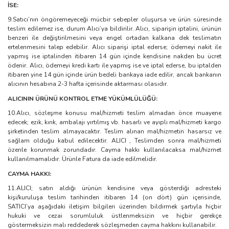
İSE:
9.Satıcı’nın öngöremeyeceği mücbir sebepler oluşursa ve ürün süresinde
teslim edilemez ise, durum Alıcı’ya bildirilir. Alıcı, siparişin iptalini, ürünün
benzeri ile değiştirilmesini veya engel ortadan kalkana dek teslimatın
ertelenmesini talep edebilir. Alıcı siparişi iptal ederse; ödemeyi nakit ile
yapmış ise iptalinden itibaren 14 gün içinde kendisine nakden bu ücret
ödenir. Alıcı, ödemeyi kredi kartı ile yapmış ise ve iptal ederse, bu iptalden
itibaren yine 14 gün içinde ürün bedeli bankaya iade edilir, ancak bankanın
alıcının hesabına 2-3 hafta içerisinde aktarması olasıdır.
ALICININ ÜRÜNÜ KONTROL ETME YÜKÜMLÜLÜĞÜ:
10.Alıcı, sözleşme konusu mal/hizmeti teslim almadan önce muayene
edecek; ezik, kırık, ambalajı yırtılmış vb. hasarlı ve ayıplı mal/hizmeti kargo
şirketinden teslim almayacaktır. Teslim alınan mal/hizmetin hasarsız ve
sağlam olduğu kabul edilecektir. ALICI , Teslimden sonra mal/hizmeti
özenle korunmak zorundadır. Cayma hakkı kullanılacaksa mal/hizmet
kullanılmamalıdır. Ürünle Fatura da iade edilmelidir.
CAYMA HAKKI:
11.ALICI; satın aldığı ürünün kendisine veya gösterdiği adresteki
kişi/kuruluşa teslim tarihinden itibaren 14 (on dört) gün içerisinde,
SATICI’ya aşağıdaki iletişim bilgileri üzerinden bildirmek şartıyla hiçbir
hukuki ve cezai sorumluluk üstlenmeksizin ve hiçbir gerekçe
göstermeksizin malı reddederek sözleşmeden cayma hakkını kullanabilir.