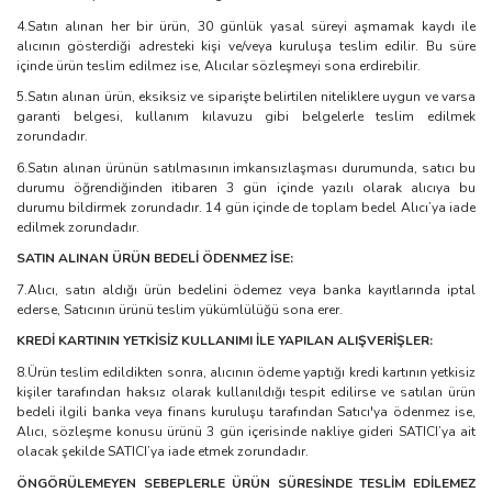
4.Satın alınan her bir ürün, 30 günlük yasal süreyi aşmamak kaydı ile
alıcının gösterdiği adresteki kişi ve/veya kuruluşa teslim edilir. Bu süre
içinde ürün teslim edilmez ise, Alıcılar sözleşmeyi sona erdirebilir.
5.Satın alınan ürün, eksiksiz ve siparişte belirtilen niteliklere uygun ve varsa
garanti belgesi, kullanım kılavuzu gibi belgelerle teslim edilmek
zorundadır.
6.Satın alınan ürünün satılmasının imkansızlaşması durumunda, satıcı bu
durumu öğrendiğinden itibaren 3 gün içinde yazılı olarak alıcıya bu
durumu bildirmek zorundadır. 14 gün içinde de toplam bedel Alıcı’ya iade
edilmek zorundadır.
SATIN ALINAN ÜRÜN BEDELİ ÖDENMEZ İSE:
7.Alıcı, satın aldığı ürün bedelini ödemez veya banka kayıtlarında iptal
ederse, Satıcının ürünü teslim yükümlülüğü sona erer.
KREDİ KARTININ YETKİSİZ KULLANIMI İLE YAPILAN ALIŞVERİŞLER:
8.Ürün teslim edildikten sonra, alıcının ödeme yaptığı kredi kartının yetkisiz
kişiler tarafından haksız olarak kullanıldığı tespit edilirse ve satılan ürün
bedeli ilgili banka veya finans kuruluşu tarafından Satıcı'ya ödenmez ise,
Alıcı, sözleşme konusu ürünü 3 gün içerisinde nakliye gideri SATICI’ya ait
olacak şekilde SATICI’ya iade etmek zorundadır.
ÖNGÖRÜLEMEYEN SEBEPLERLE ÜRÜN SÜRESİNDE TESLİM EDİLEMEZ