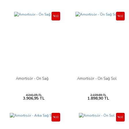
%10
%10
Amortisör - Ön Sağ
Amortisör - Ön Sağ Sol
4.341,05 TL
2.109,89 TL
3.906,95 TL
1.898,90 TL
%10
%10