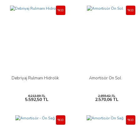
%10
%10
Debriyaj Rulmanı Hidrolik
Amortisör Ön Sol
6.213,89 TL
2.855,62 TL
5.592,50 TL
2.570,06 TL
%10
%10