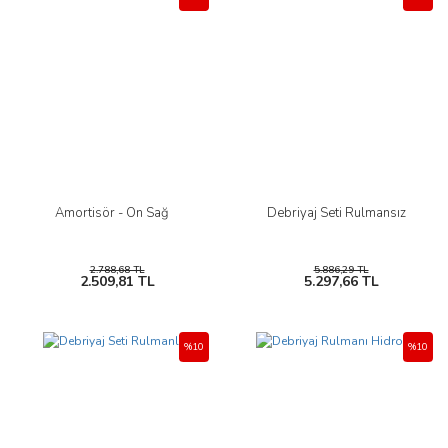
Amortisör - Ön Sağ
Debriyaj Seti Rulmansız
2.788,68 TL
5.886,29 TL
2.509,81 TL
5.297,66 TL
%10
%10