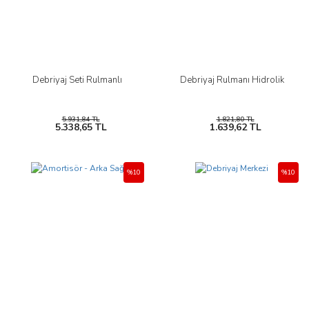
Debriyaj Seti Rulmanlı
Debriyaj Rulmanı Hidrolik
5.931,84 TL
1.821,80 TL
5.338,65 TL
1.639,62 TL
%10
%10