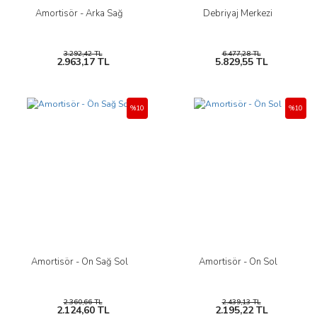
Amortisör - Arka Sağ
Debriyaj Merkezi
3.292,42 TL
6.477,28 TL
2.963,17 TL
5.829,55 TL
%10
%10
Amortisör - Ön Sağ Sol
Amortisör - Ön Sol
2.360,66 TL
2.439,13 TL
2.124,60 TL
2.195,22 TL