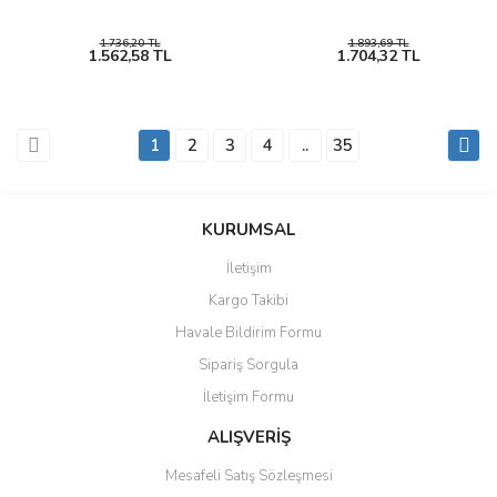
1.736,20 TL
1.893,69 TL
1.562,58 TL
1.704,32 TL
1
2
3
4
..
35
KURUMSAL
İletişim
Kargo Takibi
Havale Bildirim Formu
Sipariş Sorgula
İletişim Formu
ALIŞVERİŞ
Mesafeli Satış Sözleşmesi