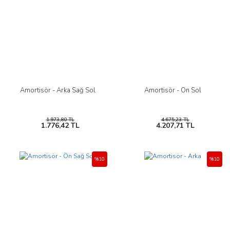
Amortisör - Arka Sağ Sol
Amortisör - Ön Sol
1.973,80 TL
4.675,23 TL
1.776,42 TL
4.207,71 TL
%10
%10