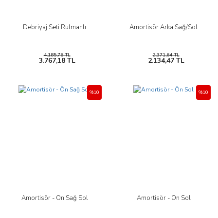
Debriyaj Seti Rulmanlı
Amortisör Arka Sağ/Sol
4.185,76 TL
2.371,64 TL
3.767,18 TL
2.134,47 TL
%10
%10
Amortisör - Ön Sağ Sol
Amortisör - Ön Sol