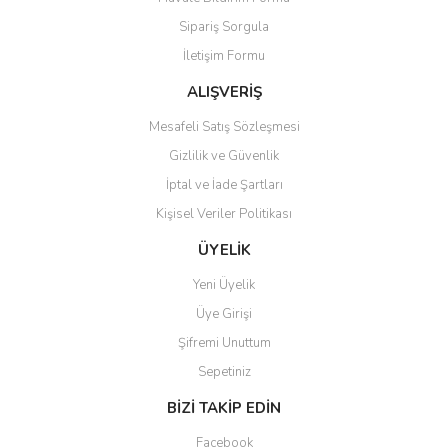
Ürün açıklamasında eksik bilgiler bulunuyor.
Sipariş Sorgula
Ürün bilgilerinde hatalar bulunuyor.
İletişim Formu
Ürün fiyatı diğer sitelerden daha pahalı.
Bu ürüne benzer farklı alternatifler olmalı.
ALIŞVERİŞ
Mesafeli Satış Sözleşmesi
Gizlilik ve Güvenlik
İptal ve İade Şartları
Kişisel Veriler Politikası
Gönder
ÜYELİK
Yeni Üyelik
Üye Girişi
Şifremi Unuttum
Sepetiniz
BİZİ TAKİP EDİN
Facebook