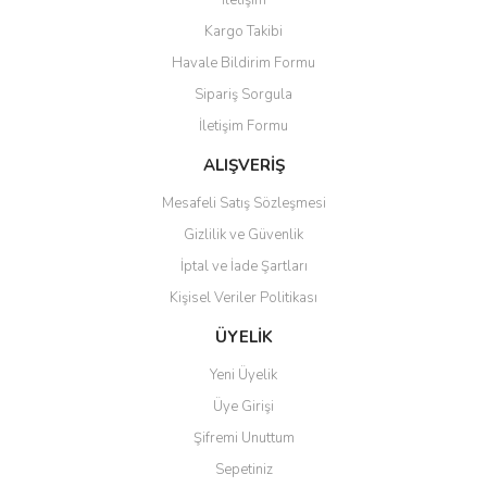
İletişim
Yorum Yaz
Kargo Takibi
Ürün resmi kalitesiz, bozuk veya görüntülenemiyor.
Havale Bildirim Formu
Ürün açıklamasında eksik bilgiler bulunuyor.
Sipariş Sorgula
Ürün bilgilerinde hatalar bulunuyor.
İletişim Formu
Ürün fiyatı diğer sitelerden daha pahalı.
Bu ürüne benzer farklı alternatifler olmalı.
ALIŞVERİŞ
Mesafeli Satış Sözleşmesi
Gizlilik ve Güvenlik
İptal ve İade Şartları
Kişisel Veriler Politikası
Gönder
ÜYELİK
Yeni Üyelik
Üye Girişi
Şifremi Unuttum
Sepetiniz