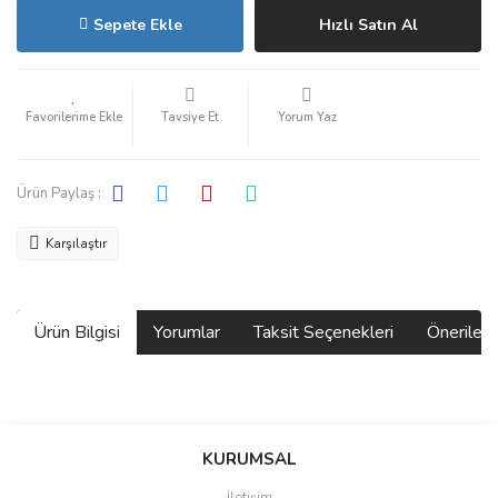
Sepete Ekle
Hızlı Satın Al
Tavsiye Et
Yorum Yaz
Ürün Paylaş :
Karşılaştır
Ürün Bilgisi
Yorumlar
Taksit Seçenekleri
Önerilerin
Bu ürünün fiyat bilgisi, resim, ürün açıklamalarında ve diğer
konularda yetersiz gördüğünüz noktaları öneri formunu kullanarak
Bu ürüne ilk yorumu siz yapın!
KURUMSAL
tarafımıza iletebilirsiniz.
Görüş ve önerileriniz için teşekkür ederiz.