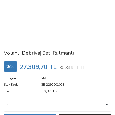
Volanlı Debriyaj Seti Rulmanlı
27.309,70 TL
%10
30.344,11 TL
Kategori
SACHS
Stok Kodu
GE-2290601098
Fiyat
552,37 EUR