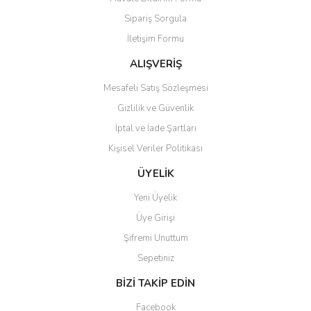
Ürün açıklamasında eksik bilgiler bulunuyor.
Sipariş Sorgula
Ürün bilgilerinde hatalar bulunuyor.
İletişim Formu
Ürün fiyatı diğer sitelerden daha pahalı.
Bu ürüne benzer farklı alternatifler olmalı.
ALIŞVERİŞ
Mesafeli Satış Sözleşmesi
Gizlilik ve Güvenlik
İptal ve İade Şartları
Kişisel Veriler Politikası
Gönder
ÜYELİK
Yeni Üyelik
Üye Girişi
Şifremi Unuttum
Sepetiniz
BİZİ TAKİP EDİN
Facebook