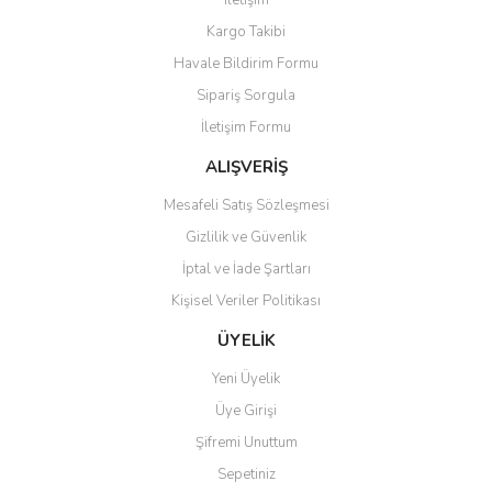
İletişim
Yorum Yaz
Kargo Takibi
Ürün resmi kalitesiz, bozuk veya görüntülenemiyor.
Havale Bildirim Formu
Ürün açıklamasında eksik bilgiler bulunuyor.
Sipariş Sorgula
Ürün bilgilerinde hatalar bulunuyor.
İletişim Formu
Ürün fiyatı diğer sitelerden daha pahalı.
Bu ürüne benzer farklı alternatifler olmalı.
ALIŞVERİŞ
Mesafeli Satış Sözleşmesi
Gizlilik ve Güvenlik
İptal ve İade Şartları
Kişisel Veriler Politikası
Gönder
ÜYELİK
Yeni Üyelik
Üye Girişi
Şifremi Unuttum
Sepetiniz