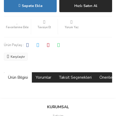
Sepete Ekle
Hızlı Satın Al
Tavsiye Et
Yorum Yaz
Ürün Paylaş :
Karşılaştır
Ürün Bilgisi
Yorumlar
Taksit Seçenekleri
Önerilerin
Bu ürünün fiyat bilgisi, resim, ürün açıklamalarında ve diğer
konularda yetersiz gördüğünüz noktaları öneri formunu kullanarak
Bu ürüne ilk yorumu siz yapın!
KURUMSAL
tarafımıza iletebilirsiniz.
Görüş ve önerileriniz için teşekkür ederiz.