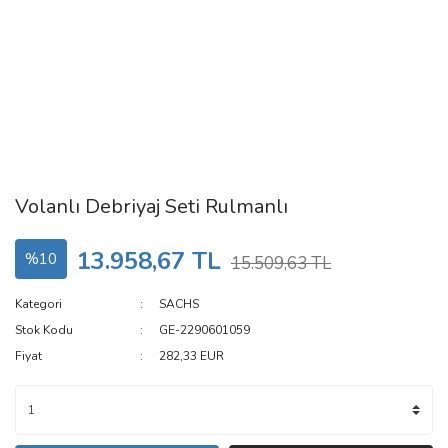
Volanlı Debriyaj Seti Rulmanlı
13.958,67 TL
%10
15.509,63 TL
Kategori
SACHS
Stok Kodu
GE-2290601059
Fiyat
282,33 EUR