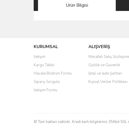
Ürün Bilgisi
Bu ürünün fiyat bilgisi, resim, ürün açıklamalarında 
Görüş ve önerileriniz için teşekkür ederiz.
KURUMSAL
ALIŞVERİŞ
Ürün resmi kalitesiz, bozuk veya görüntülenemiyo
Ürün açıklamasında eksik bilgiler bulunuyor.
İletişim
Mesafeli Satış Sözleşme
Ürün bilgilerinde hatalar bulunuyor.
Kargo Takibi
Gizlilik ve Güvenlik
Ürün fiyatı diğer sitelerden daha pahalı.
Havale Bildirim Formu
İptal ve İade Şartları
Bu ürüne benzer farklı alternatifler olmalı.
Sipariş Sorgula
Kişisel Veriler Politikası
İletişim Formu
© Tüm hakları saklıdır. Kredi kartı bilgileriniz 256bit SSL 