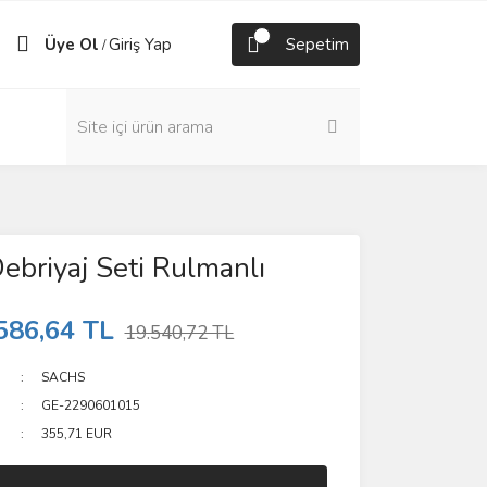
Üye Ol
Giriş Yap
Sepetim
/
Debriyaj Seti Rulmanlı
586,64 TL
19.540,72 TL
SACHS
GE-2290601015
355,71 EUR