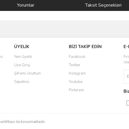
Yorumlar
Taksit Seçenekleri
ve diğer konularda yetersiz gördüğünüz noktaları öneri formunu kullanarak taraf
Bu ürüne ilk yorumu siz yapın!
ÜYELİK
BİZİ TAKİP EDİN
E-
r.
Yorum Yaz
si
Yeni Üyelik
Facebook
Fır
ist
Üye Girişi
Twitter
Şifremi Unuttum
Instagram
Sepetiniz
Youtube
Pinterest
Bi
Gönder
sertifikası ile korunmaktadır.