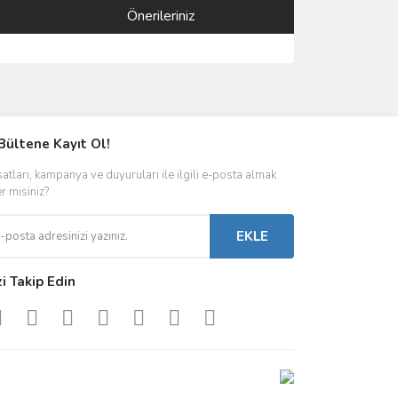
Önerileriniz
ımıza iletebilirsiniz.
Bültene Kayıt Ol!
satları, kampanya ve duyuruları ile ilgili e-posta almak
er misiniz?
EKLE
zi Takip Edin