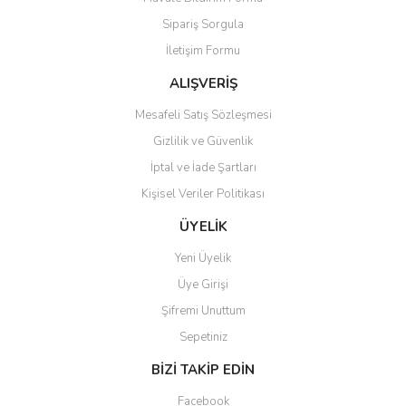
Ürün açıklamasında eksik bilgiler bulunuyor.
Sipariş Sorgula
Ürün bilgilerinde hatalar bulunuyor.
İletişim Formu
Ürün fiyatı diğer sitelerden daha pahalı.
Bu ürüne benzer farklı alternatifler olmalı.
ALIŞVERİŞ
Mesafeli Satış Sözleşmesi
Gizlilik ve Güvenlik
İptal ve İade Şartları
Kişisel Veriler Politikası
Gönder
ÜYELİK
Yeni Üyelik
Üye Girişi
Şifremi Unuttum
Sepetiniz
BİZİ TAKİP EDİN
Facebook