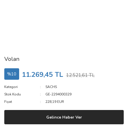
Volan
11.269,45 TL
%10
12.521,61 TL
Kategori
SACHS
Stok Kodu
GE-2294000329
Fiyat
228,19 EUR
Gelince Haber Ver