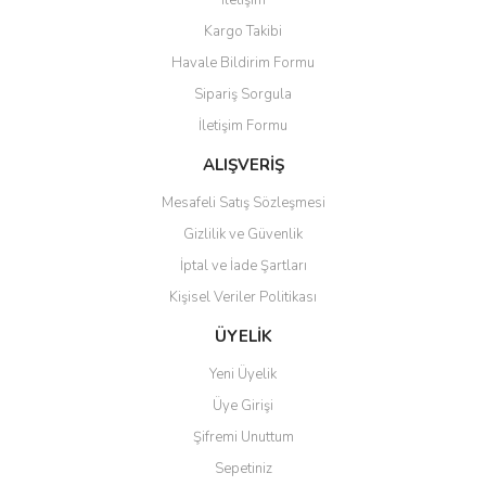
İletişim
Yorum Yaz
Kargo Takibi
Ürün resmi kalitesiz, bozuk veya görüntülenemiyor.
Havale Bildirim Formu
Ürün açıklamasında eksik bilgiler bulunuyor.
Sipariş Sorgula
Ürün bilgilerinde hatalar bulunuyor.
İletişim Formu
Ürün fiyatı diğer sitelerden daha pahalı.
Bu ürüne benzer farklı alternatifler olmalı.
ALIŞVERİŞ
Mesafeli Satış Sözleşmesi
Gizlilik ve Güvenlik
İptal ve İade Şartları
Kişisel Veriler Politikası
Gönder
ÜYELİK
Yeni Üyelik
Üye Girişi
Şifremi Unuttum
Sepetiniz