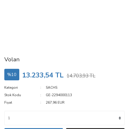
Volan
13.233,54 TL
%10
14.703,93 TL
Kategori
SACHS
Stok Kodu
GE-2294000113
Fiyat
267,96 EUR