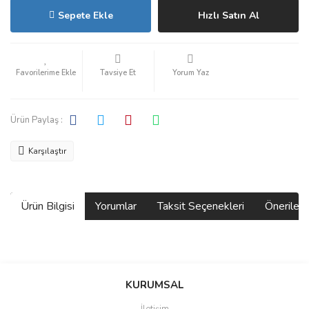
Sepete Ekle
Hızlı Satın Al
Tavsiye Et
Yorum Yaz
Ürün Paylaş :
Karşılaştır
Ürün Bilgisi
Yorumlar
Taksit Seçenekleri
Önerilerin
Bu ürünün fiyat bilgisi, resim, ürün açıklamalarında ve diğer
konularda yetersiz gördüğünüz noktaları öneri formunu kullanarak
Bu ürüne ilk yorumu siz yapın!
KURUMSAL
tarafımıza iletebilirsiniz.
Görüş ve önerileriniz için teşekkür ederiz.