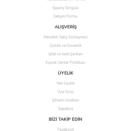
Ürün açıklamasında eksik bilgiler bulunuyor.
Sipariş Sorgula
Ürün bilgilerinde hatalar bulunuyor.
İletişim Formu
Ürün fiyatı diğer sitelerden daha pahalı.
Bu ürüne benzer farklı alternatifler olmalı.
ALIŞVERİŞ
Mesafeli Satış Sözleşmesi
Gizlilik ve Güvenlik
İptal ve İade Şartları
Kişisel Veriler Politikası
Gönder
ÜYELİK
Yeni Üyelik
Üye Girişi
Şifremi Unuttum
Sepetiniz
BİZİ TAKİP EDİN
Facebook