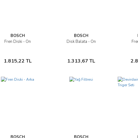
BOSCH
BOSCH
Fren Diski - Ön
Disk Balata - Ön
Fre
İncele
İncele
Sepete Ekle
Sepete Ekle
1.815,22 TL
1.313,67 TL
2.
BOSCH
BOSCH