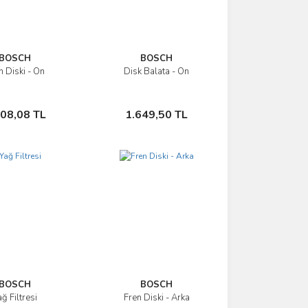
BOSCH
BOSCH
n Diski - Ön
Disk Balata - Ön
İncele
İncele
Sepete Ekle
Sepete Ekle
808,08 TL
1.649,50 TL
BOSCH
BOSCH
ağ Filtresi
Fren Diski - Arka
İncele
İncele