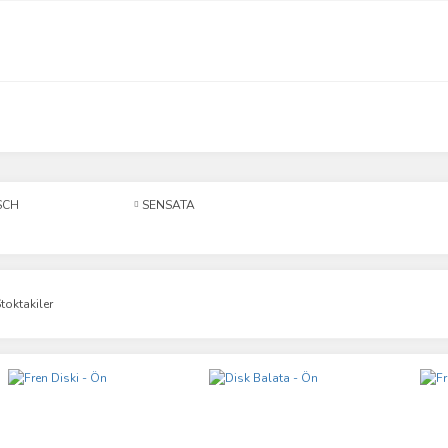
SCH
SENSATA
toktakiler