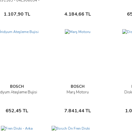
391163 - 04L906054 -
85PP46-01 - VW
L906054 810PP01-01
Sepete Ekle
Sepete Ekle
1.107,90 TL
4.184,66 TL
6
06L906054E
BOSCH
BOSCH
ridyum Ateşleme Bujisi
Marş Motoru
Disk
İncele
İncele
Sepete Ekle
Sepete Ekle
652,45 TL
7.841,44 TL
1.