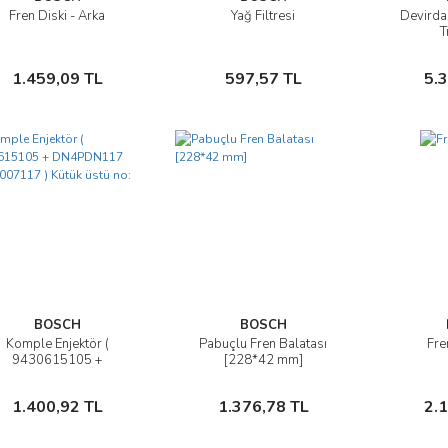
Fren Diski - Arka
Yağ Filtresi
Devirda
İncele
İncele
T
Sepete Ekle
Sepete Ekle
1.459,09 TL
597,57 TL
5.
BOSCH
BOSCH
Komple Enjektör (
Pabuçlu Fren Balatası
Fre
İncele
İncele
9430615105 +
[228*42 mm]
DN4PDN117
05007117 ) Kütük üstü
Sepete Ekle
Sepete Ekle
1.400,92 TL
1.376,78 TL
2.
no: 0100