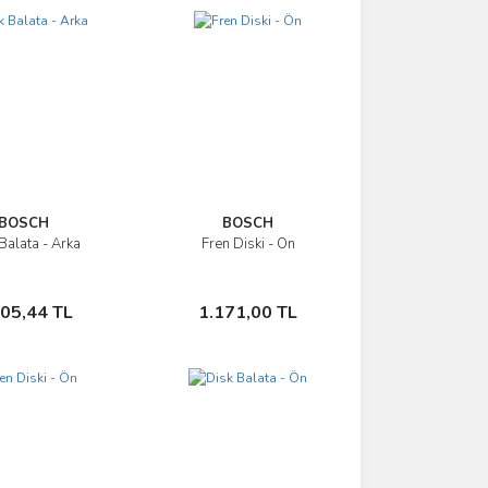
BOSCH
BOSCH
Balata - Arka
Fren Diski - Ön
İncele
İncele
Sepete Ekle
Sepete Ekle
305,44 TL
1.171,00 TL