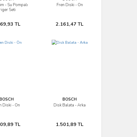
im - Su Pompalı
Fren Diski - Ön
İncele
İncele
riger Seti
Sepete Ekle
Sepete Ekle
369,93 TL
2.161,47 TL
BOSCH
BOSCH
n Diski - Ön
Disk Balata - Arka
İncele
İncele
Sepete Ekle
Sepete Ekle
109,89 TL
1.501,89 TL