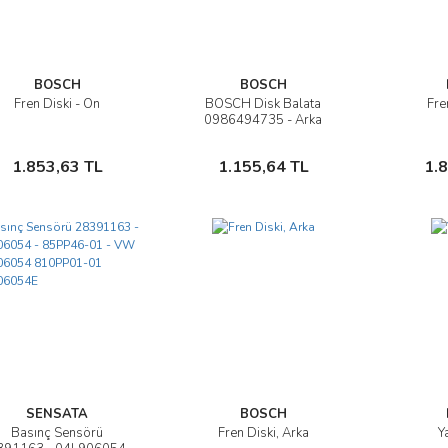
BOSCH
BOSCH
Fren Diski - Ön
BOSCH Disk Balata
Fre
İncele
İncele
0986494735 - Arka
Sepete Ekle
Sepete Ekle
1.853,63 TL
1.155,64 TL
1.
SENSATA
BOSCH
Basınç Sensörü
Fren Diski, Arka
Y
İncele
İncele