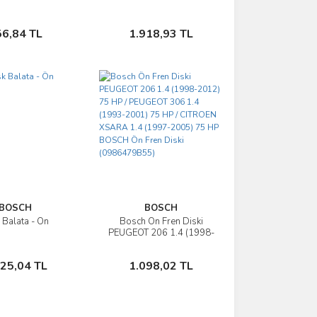
Sepete Ekle
Sepete Ekle
56,84 TL
1.918,93 TL
BOSCH
BOSCH
 Balata - Ön
Bosch Ön Fren Diski
İncele
İncele
PEUGEOT 206 1.4 (1998-
2012) 75 HP / PEUGEOT
306 1.4 (1993-2001) 75
Sepete Ekle
Sepete Ekle
025,04 TL
1.098,02 TL
HP / CITROEN XSARA 1.4
(1997-2005) 75 HP
BOSCH Ön Fren Diski
(0986479B55)