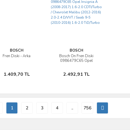
BOSCH
BOSCH
Fren Diski - Arka
Bosch Ön Fren Diski
İncele
İncele
0986479C65 Opel
Insignia A (2008-2017)
1.6-2.0 CDTI/Turbo /
Sepete Ekle
Sepete Ekle
1.409,70 TL
2.492,91 TL
Chevrolet Malibu (2012-
2016) 2.0-2.4 D/VVT /
Saab 9-5 (2010-2016)
1.6-2.0 TiD/Turbo
1
2
3
4
..
756