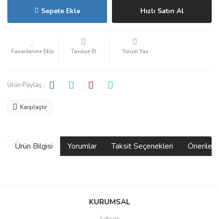
Sepete Ekle
Hızlı Satın Al
Tavsiye Et
Yorum Yaz
Ürün Paylaş :
Karşılaştır
Ürün Bilgisi
Yorumlar
Taksit Seçenekleri
Önerilerin
Bu ürünün fiyat bilgisi, resim, ürün açıklamalarında ve diğer
konularda yetersiz gördüğünüz noktaları öneri formunu kullanarak
Bu ürüne ilk yorumu siz yapın!
KURUMSAL
tarafımıza iletebilirsiniz.
Görüş ve önerileriniz için teşekkür ederiz.