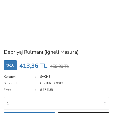
Debriyaj Rulmanı (iğneli Masura)
413,36 TL
%10
459,29 TL
Kategori
SACHS
Stok Kodu
GE-1863869012
Fiyat
8,37 EUR