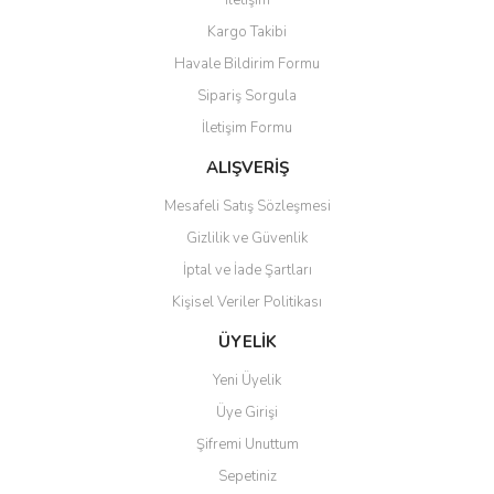
İletişim
Yorum Yaz
Kargo Takibi
Ürün resmi kalitesiz, bozuk veya görüntülenemiyor.
Havale Bildirim Formu
Ürün açıklamasında eksik bilgiler bulunuyor.
Sipariş Sorgula
Ürün bilgilerinde hatalar bulunuyor.
İletişim Formu
Ürün fiyatı diğer sitelerden daha pahalı.
Bu ürüne benzer farklı alternatifler olmalı.
ALIŞVERİŞ
Mesafeli Satış Sözleşmesi
Gizlilik ve Güvenlik
İptal ve İade Şartları
Kişisel Veriler Politikası
Gönder
ÜYELİK
Yeni Üyelik
Üye Girişi
Şifremi Unuttum
Sepetiniz