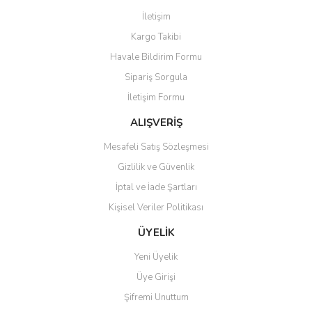
Görüş ve önerileriniz için teşekkür ederiz.
İletişim
Yorum Yaz
Kargo Takibi
Ürün resmi kalitesiz, bozuk veya görüntülenemiyor.
Havale Bildirim Formu
Ürün açıklamasında eksik bilgiler bulunuyor.
Sipariş Sorgula
Ürün bilgilerinde hatalar bulunuyor.
İletişim Formu
Ürün fiyatı diğer sitelerden daha pahalı.
Bu ürüne benzer farklı alternatifler olmalı.
ALIŞVERİŞ
Mesafeli Satış Sözleşmesi
Gizlilik ve Güvenlik
İptal ve İade Şartları
Kişisel Veriler Politikası
Gönder
ÜYELİK
Yeni Üyelik
Üye Girişi
Şifremi Unuttum