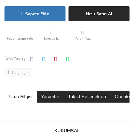
Sepete Ekle
Hızlı Satın Al
Tavsiye Et
Yorum Yaz
Ürün Paylaş :
Karşılaştır
Ürün Bilgisi
Yorumlar
Taksit Seçenekleri
Önerilerin
Bu ürünün fiyat bilgisi, resim, ürün açıklamalarında ve diğer
konularda yetersiz gördüğünüz noktaları öneri formunu kullanarak
Bu ürüne ilk yorumu siz yapın!
KURUMSAL
tarafımıza iletebilirsiniz.