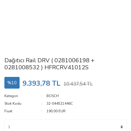
Dağıtıcı Rail DRV ( 0281006198 +
0281008532 ) HFRCRV41012S
9.393,78 TL
%10
10.437,54 TL
Kategori
BOSCH
Stok Kodu
32-044521446C
Fiyat
190,00 EUR