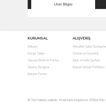
Ürün Bilgisi
Bu ürünün fiyat bilgisi, resim, ürün açıklamalarında 
Görüş ve önerileriniz için teşekkür ederiz.
KURUMSAL
ALIŞVERİŞ
Ürün resmi kalitesiz, bozuk veya görüntülenemiyo
Ürün açıklamasında eksik bilgiler bulunuyor.
İletişim
Mesafeli Satış Sözleşme
Ürün bilgilerinde hatalar bulunuyor.
Kargo Takibi
Gizlilik ve Güvenlik
Ürün fiyatı diğer sitelerden daha pahalı.
Havale Bildirim Formu
İptal ve İade Şartları
Bu ürüne benzer farklı alternatifler olmalı.
Sipariş Sorgula
Kişisel Veriler Politikası
İletişim Formu
© Tüm hakları saklıdır. Kredi kartı bilgileriniz 256bit SSL 