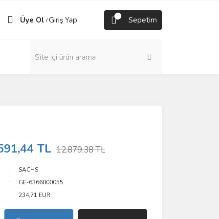
Üye Ol
Giriş Yap
Sepetim
/
591,44 TL
12.879,38 TL
SACHS
GE-6366000055
234,71 EUR