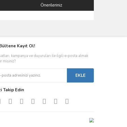
Önerileriniz
ımıza iletebilirsiniz.
Bültene Kayıt Ol!
satları, kampanya ve duyuruları ile ilgili e-posta almak
er misiniz?
EKLE
zi Takip Edin