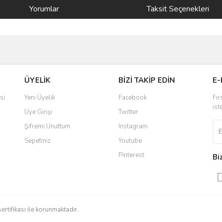
Yorumlar
Taksit Seçenekleri
ve diğer konularda yetersiz gördüğünüz noktaları öneri formunu kullanarak taraf
Bu ürüne ilk yorumu siz yapın!
ÜYELİK
BİZİ TAKİP EDİN
E-
r.
Yorum Yaz
si
Yeni Üyelik
Facebook
Fır
ist
Üye Girişi
Twitter
Şifremi Unuttum
Instagram
Sepetiniz
Youtube
Pinterest
Bi
Gönder
sertifikası ile korunmaktadır.