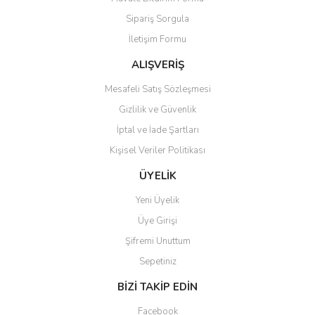
Ürün açıklamasında eksik bilgiler bulunuyor.
Sipariş Sorgula
Ürün bilgilerinde hatalar bulunuyor.
İletişim Formu
Ürün fiyatı diğer sitelerden daha pahalı.
Bu ürüne benzer farklı alternatifler olmalı.
ALIŞVERİŞ
Mesafeli Satış Sözleşmesi
Gizlilik ve Güvenlik
İptal ve İade Şartları
Kişisel Veriler Politikası
Gönder
ÜYELİK
Yeni Üyelik
Üye Girişi
Şifremi Unuttum
Sepetiniz
BİZİ TAKİP EDİN
Facebook