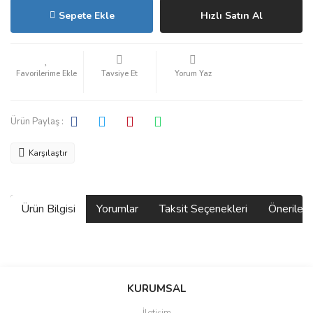
Sepete Ekle
Hızlı Satın Al
Tavsiye Et
Yorum Yaz
Ürün Paylaş :
Karşılaştır
Ürün Bilgisi
Yorumlar
Taksit Seçenekleri
Önerilerin
Bu ürünün fiyat bilgisi, resim, ürün açıklamalarında ve diğer
konularda yetersiz gördüğünüz noktaları öneri formunu kullanarak
Bu ürüne ilk yorumu siz yapın!
KURUMSAL
tarafımıza iletebilirsiniz.
Görüş ve önerileriniz için teşekkür ederiz.