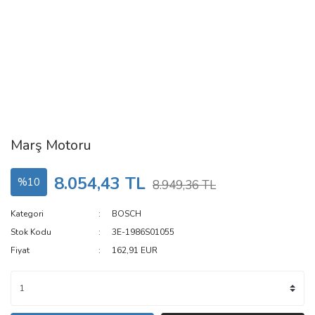
Marş Motoru
8.054,43 TL
%10
8.949,36 TL
Kategori
BOSCH
Stok Kodu
3E-1986S01055
Fiyat
162,91 EUR