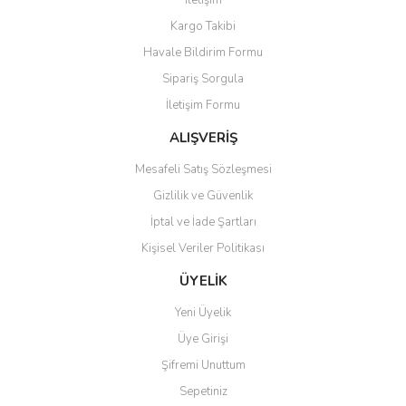
İletişim
Yorum Yaz
Kargo Takibi
Ürün resmi kalitesiz, bozuk veya görüntülenemiyor.
Havale Bildirim Formu
Ürün açıklamasında eksik bilgiler bulunuyor.
Sipariş Sorgula
Ürün bilgilerinde hatalar bulunuyor.
İletişim Formu
Ürün fiyatı diğer sitelerden daha pahalı.
Bu ürüne benzer farklı alternatifler olmalı.
ALIŞVERİŞ
Mesafeli Satış Sözleşmesi
Gizlilik ve Güvenlik
İptal ve İade Şartları
Kişisel Veriler Politikası
Gönder
ÜYELİK
Yeni Üyelik
Üye Girişi
Şifremi Unuttum
Sepetiniz