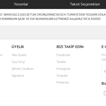
Yorumlar
Taksit Seçenekleri
967, BMW34211163138 TÜM ÜRÜNLERİMİZ BOSCH TÜRKİYE'DEN TEDARİK EDİ
ISMINDAN ŞASE VE KW NUMARASINI İLETMENİZİ ArkaEMLE RİCA EDERİZ.
ve diğer konularda yetersiz gördüğünüz noktaları öneri formunu kullanarak taraf
Bu ürüne ilk yorumu siz yapın!
ÜYELİK
BİZİ TAKİP EDİN
E-
r.
Yorum Yaz
si
Yeni Üyelik
Facebook
Fır
ist
Üye Girişi
Twitter
Şifremi Unuttum
Instagram
Sepetiniz
Youtube
Pinterest
Bi
Gönder