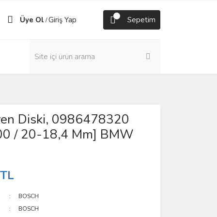
Üye Ol
Giriş Yap
Sepetim
/
ren Diski, 0986478320
300 / 20-18,4 Mm] BMW
 TL
BOSCH
BOSCH