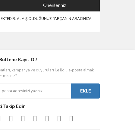
Önerileriniz
LMEKTEDİR. ALMIŞ OLDUĞUNUZ PARÇANIN ARACINIZA
ımıza iletebilirsiniz.
Bültene Kayıt Ol!
satları, kampanya ve duyuruları ile ilgili e-posta almak
er misiniz?
EKLE
zi Takip Edin