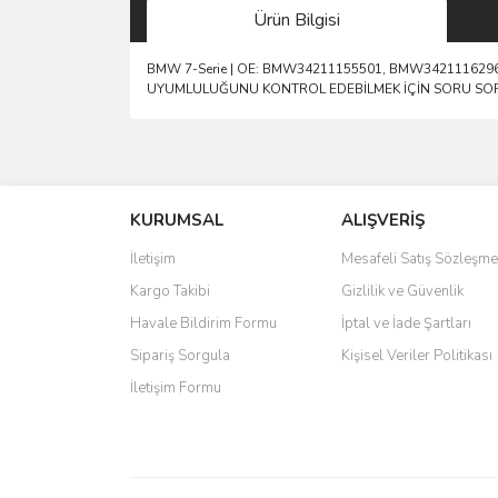
Ürün Bilgisi
BMW 7-Serie | OE: BMW34211155501, BMW34211162
UYUMLULUĞUNU KONTROL EDEBİLMEK İÇİN SORU SOR K
Bu ürünün fiyat bilgisi, resim, ürün açıklamalarında 
Görüş ve önerileriniz için teşekkür ederiz.
KURUMSAL
ALIŞVERİŞ
Ürün resmi kalitesiz, bozuk veya görüntülenemiyo
Ürün açıklamasında eksik bilgiler bulunuyor.
İletişim
Mesafeli Satış Sözleşme
Ürün bilgilerinde hatalar bulunuyor.
Kargo Takibi
Gizlilik ve Güvenlik
Ürün fiyatı diğer sitelerden daha pahalı.
Havale Bildirim Formu
İptal ve İade Şartları
Bu ürüne benzer farklı alternatifler olmalı.
Sipariş Sorgula
Kişisel Veriler Politikası
İletişim Formu