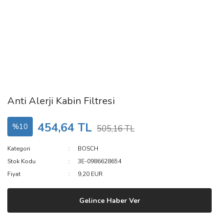
Anti Alerji Kabin Filtresi
454,64 TL
%10
505,16 TL
Kategori
BOSCH
Stok Kodu
3E-0986628654
Fiyat
9,20 EUR
Gelince Haber Ver