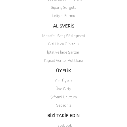
Ürün açıklamasında eksik bilgiler bulunuyor.
Sipariş Sorgula
Ürün bilgilerinde hatalar bulunuyor.
İletişim Formu
Ürün fiyatı diğer sitelerden daha pahalı.
Bu ürüne benzer farklı alternatifler olmalı.
ALIŞVERİŞ
Mesafeli Satış Sözleşmesi
Gizlilik ve Güvenlik
İptal ve İade Şartları
Kişisel Veriler Politikası
Gönder
ÜYELİK
Yeni Üyelik
Üye Girişi
Şifremi Unuttum
Sepetiniz
BİZİ TAKİP EDİN
Facebook