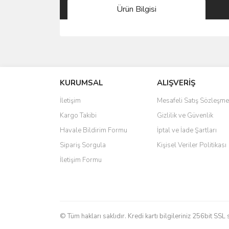
Ürün Bilgisi
Bu ürünün fiyat bilgisi, resim, ürün açıklamalarında 
Görüş ve önerileriniz için teşekkür ederiz.
KURUMSAL
ALIŞVERİŞ
Ürün resmi kalitesiz, bozuk veya görüntülenemiyo
Ürün açıklamasında eksik bilgiler bulunuyor.
İletişim
Mesafeli Satış Sözleşme
Ürün bilgilerinde hatalar bulunuyor.
Kargo Takibi
Gizlilik ve Güvenlik
Ürün fiyatı diğer sitelerden daha pahalı.
Havale Bildirim Formu
İptal ve İade Şartları
Bu ürüne benzer farklı alternatifler olmalı.
Sipariş Sorgula
Kişisel Veriler Politikası
İletişim Formu
© Tüm hakları saklıdır. Kredi kartı bilgileriniz 256bit SSL 