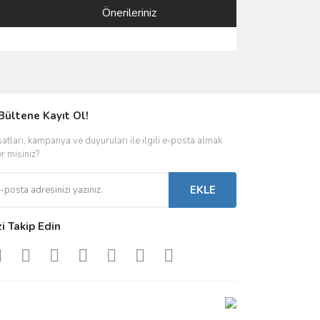
Önerileriniz
ımıza iletebilirsiniz.
Bültene Kayıt Ol!
satları, kampanya ve duyuruları ile ilgili e-posta almak
er misiniz?
EKLE
zi Takip Edin