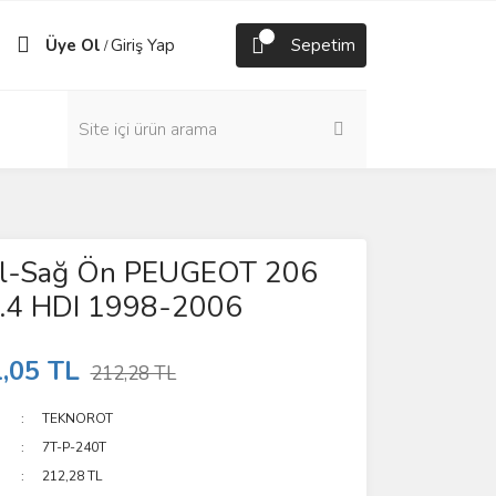
Üye Ol
Giriş Yap
Sepetim
/
ol-Sağ Ön PEUGEOT 206
1.4 HDI 1998-2006
,05 TL
212,28 TL
TEKNOROT
7T-P-240T
212,28 TL