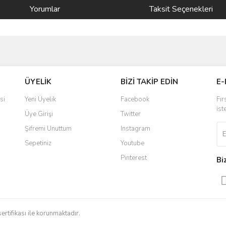
Yorumlar
Taksit Seçenekleri
ve diğer konularda yetersiz gördüğünüz noktaları öneri formunu kullanarak taraf
Bu ürüne ilk yorumu siz yapın!
ÜYELİK
BİZİ TAKİP EDİN
E-
r.
Yorum Yaz
si
Yeni Üyelik
Facebook
Fır
ist
Üye Girişi
Twitter
Şifremi Unuttum
Instagram
Sepetiniz
Youtube
Pinterest
Bi
Gönder
sertifikası ile korunmaktadır.