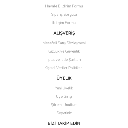
Havale Bildirim Formu
Ürün açıklamasında eksik bilgiler bulunuyor.
Sipariş Sorgula
Ürün bilgilerinde hatalar bulunuyor.
İletişim Formu
Ürün fiyatı diğer sitelerden daha pahalı.
Bu ürüne benzer farklı alternatifler olmalı.
ALIŞVERİŞ
Mesafeli Satış Sözleşmesi
Gizlilik ve Güvenlik
İptal ve İade Şartları
Kişisel Veriler Politikası
Gönder
ÜYELİK
Yeni Üyelik
Üye Girişi
Şifremi Unuttum
Sepetiniz
BİZİ TAKİP EDİN