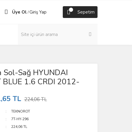
Üye Ol
Giriş Yap
Sepetim
/
n Sol-Sağ HYUNDAI
BLUE 1.6 CRDI 2012-
,65 TL
224,06 TL
TEKNOROT
7T-HY-296
224,06 TL