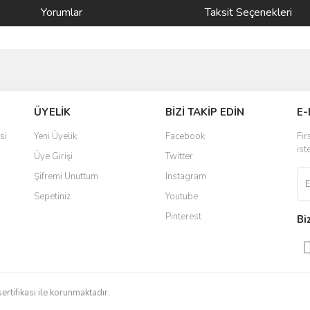
Yorumlar
Taksit Seçenekleri
ve diğer konularda yetersiz gördüğünüz noktaları öneri formunu kullanarak taraf
Bu ürüne ilk yorumu siz yapın!
ÜYELİK
BİZİ TAKİP EDİN
E-
r.
Yorum Yaz
si
Yeni Üyelik
Facebook
Fır
ist
Üye Girişi
Twitter
Şifremi Unuttum
Instagram
Sepetiniz
Youtube
Pinterest
Bi
Gönder
sertifikası ile korunmaktadır.