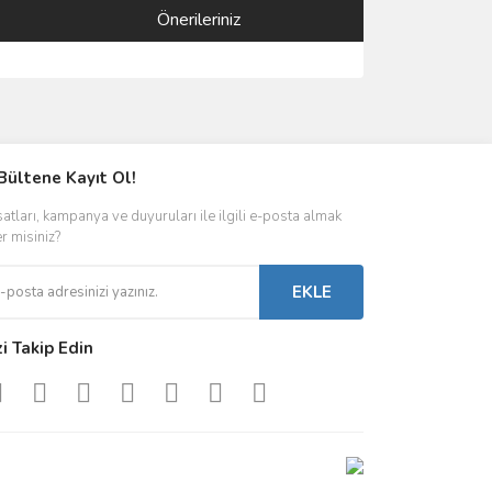
Önerileriniz
ımıza iletebilirsiniz.
Bültene Kayıt Ol!
satları, kampanya ve duyuruları ile ilgili e-posta almak
er misiniz?
EKLE
zi Takip Edin