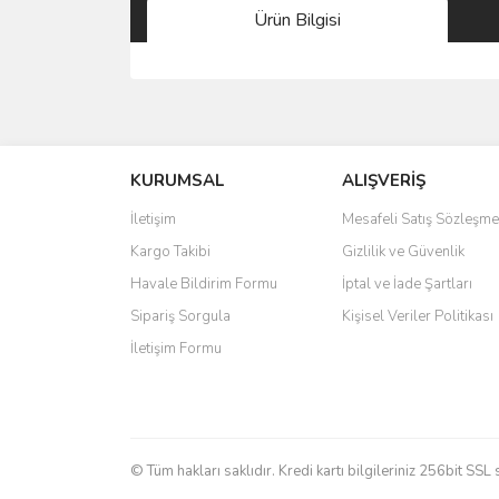
Ürün Bilgisi
Bu ürünün fiyat bilgisi, resim, ürün açıklamalarında 
Görüş ve önerileriniz için teşekkür ederiz.
KURUMSAL
ALIŞVERİŞ
Ürün resmi kalitesiz, bozuk veya görüntülenemiyo
Ürün açıklamasında eksik bilgiler bulunuyor.
İletişim
Mesafeli Satış Sözleşme
Ürün bilgilerinde hatalar bulunuyor.
Kargo Takibi
Gizlilik ve Güvenlik
Ürün fiyatı diğer sitelerden daha pahalı.
Havale Bildirim Formu
İptal ve İade Şartları
Bu ürüne benzer farklı alternatifler olmalı.
Sipariş Sorgula
Kişisel Veriler Politikası
İletişim Formu
© Tüm hakları saklıdır. Kredi kartı bilgileriniz 256bit SSL 