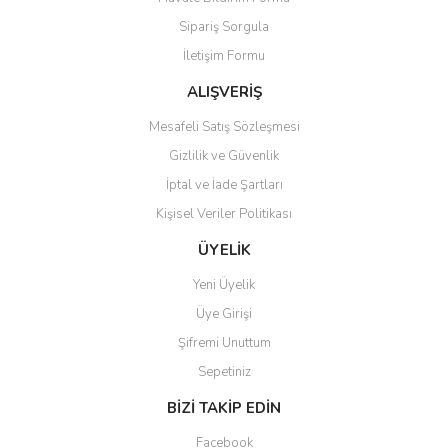
Ürün açıklamasında eksik bilgiler bulunuyor.
Sipariş Sorgula
Ürün bilgilerinde hatalar bulunuyor.
İletişim Formu
Ürün fiyatı diğer sitelerden daha pahalı.
Bu ürüne benzer farklı alternatifler olmalı.
ALIŞVERİŞ
Mesafeli Satış Sözleşmesi
Gizlilik ve Güvenlik
İptal ve İade Şartları
Kişisel Veriler Politikası
Gönder
ÜYELİK
Yeni Üyelik
Üye Girişi
Şifremi Unuttum
Sepetiniz
BİZİ TAKİP EDİN
Facebook