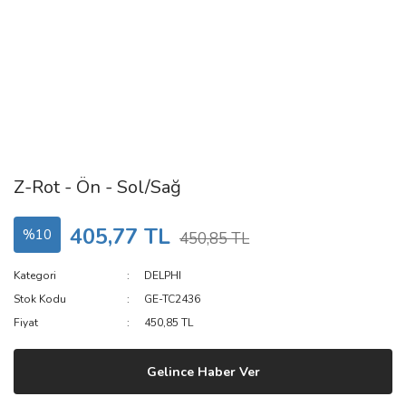
Z-Rot - Ön - Sol/Sağ
405,77 TL
%10
450,85 TL
Kategori
DELPHI
Stok Kodu
GE-TC2436
Fiyat
450,85 TL
Gelince Haber Ver