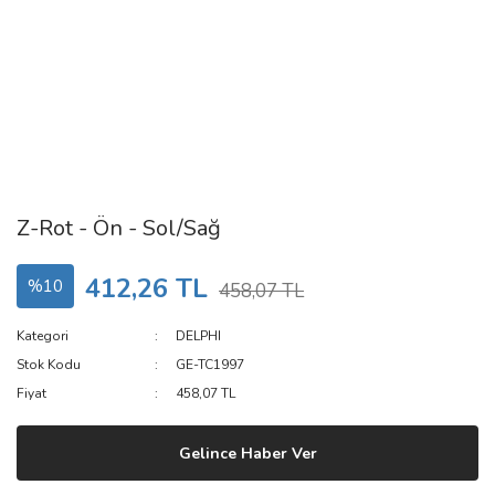
Z-Rot - Ön - Sol/Sağ
412,26 TL
%10
458,07 TL
Kategori
DELPHI
Stok Kodu
GE-TC1997
Fiyat
458,07 TL
Gelince Haber Ver