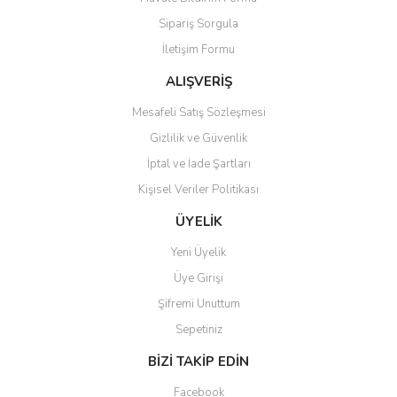
Ürün açıklamasında eksik bilgiler bulunuyor.
Sipariş Sorgula
Ürün bilgilerinde hatalar bulunuyor.
İletişim Formu
Ürün fiyatı diğer sitelerden daha pahalı.
Bu ürüne benzer farklı alternatifler olmalı.
ALIŞVERİŞ
Mesafeli Satış Sözleşmesi
Gizlilik ve Güvenlik
İptal ve İade Şartları
Kişisel Veriler Politikası
Gönder
ÜYELİK
Yeni Üyelik
Üye Girişi
Şifremi Unuttum
Sepetiniz
BİZİ TAKİP EDİN
Facebook