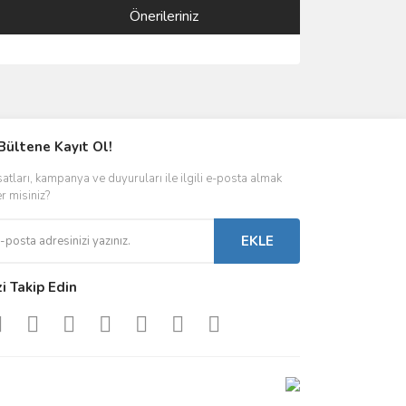
Önerileriniz
ımıza iletebilirsiniz.
Bültene Kayıt Ol!
satları, kampanya ve duyuruları ile ilgili e-posta almak
er misiniz?
EKLE
zi Takip Edin