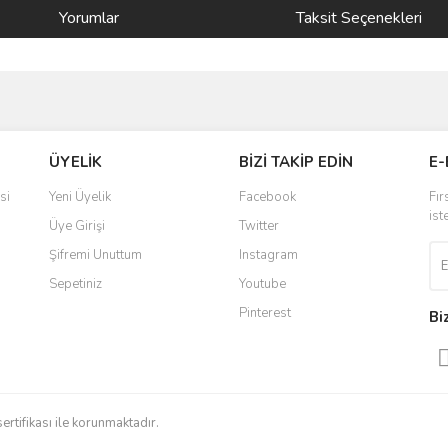
Yorumlar
Taksit Seçenekleri
ve diğer konularda yetersiz gördüğünüz noktaları öneri formunu kullanarak taraf
Bu ürüne ilk yorumu siz yapın!
ÜYELİK
BİZİ TAKİP EDİN
E-
r.
Yorum Yaz
si
Yeni Üyelik
Facebook
Fır
ist
Üye Girişi
Twitter
Şifremi Unuttum
Instagram
Sepetiniz
Youtube
Pinterest
Bi
Gönder
sertifikası ile korunmaktadır.