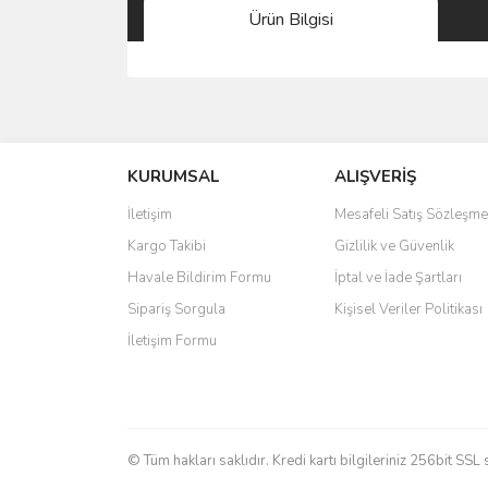
Ürün Bilgisi
Bu ürünün fiyat bilgisi, resim, ürün açıklamalarında 
Görüş ve önerileriniz için teşekkür ederiz.
KURUMSAL
ALIŞVERİŞ
Ürün resmi kalitesiz, bozuk veya görüntülenemiyo
Ürün açıklamasında eksik bilgiler bulunuyor.
İletişim
Mesafeli Satış Sözleşme
Ürün bilgilerinde hatalar bulunuyor.
Kargo Takibi
Gizlilik ve Güvenlik
Ürün fiyatı diğer sitelerden daha pahalı.
Havale Bildirim Formu
İptal ve İade Şartları
Bu ürüne benzer farklı alternatifler olmalı.
Sipariş Sorgula
Kişisel Veriler Politikası
İletişim Formu
© Tüm hakları saklıdır. Kredi kartı bilgileriniz 256bit SSL 