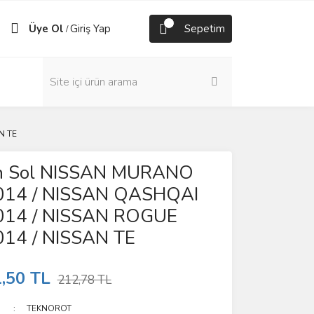
Üye Ol
Giriş Yap
Sepetim
/
N TE
n Sol NISSAN MURANO
014 / NISSAN QASHQAI
014 / NISSAN ROGUE
14 / NISSAN TE
,50 TL
212,78 TL
TEKNOROT