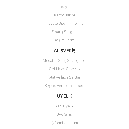
Görüş ve önerileriniz için teşekkür ederiz.
İletişim
Yorum Yaz
Kargo Takibi
Ürün resmi kalitesiz, bozuk veya görüntülenemiyor.
Havale Bildirim Formu
Ürün açıklamasında eksik bilgiler bulunuyor.
Sipariş Sorgula
Ürün bilgilerinde hatalar bulunuyor.
İletişim Formu
Ürün fiyatı diğer sitelerden daha pahalı.
Bu ürüne benzer farklı alternatifler olmalı.
ALIŞVERİŞ
Mesafeli Satış Sözleşmesi
Gizlilik ve Güvenlik
İptal ve İade Şartları
Kişisel Veriler Politikası
Gönder
ÜYELİK
Yeni Üyelik
Üye Girişi
Şifremi Unuttum