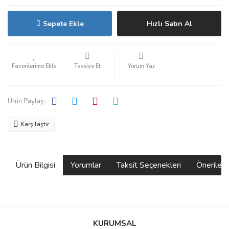
Sepete Ekle
Hızlı Satın Al
Tavsiye Et
Yorum Yaz
Ürün Paylaş :
Karşılaştır
Ürün Bilgisi
Yorumlar
Taksit Seçenekleri
Önerilerin
Bu ürünün fiyat bilgisi, resim, ürün açıklamalarında ve diğer
konularda yetersiz gördüğünüz noktaları öneri formunu kullanarak
Bu ürüne ilk yorumu siz yapın!
KURUMSAL
tarafımıza iletebilirsiniz.