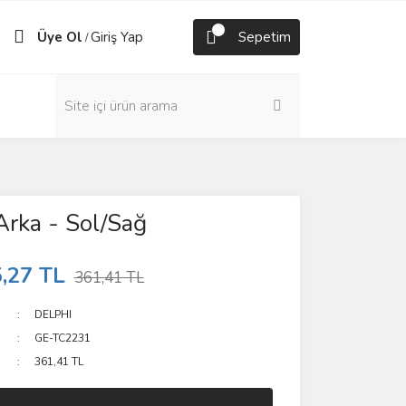
Üye Ol
Giriş Yap
Sepetim
/
Arka - Sol/Sağ
,27 TL
361,41 TL
DELPHI
GE-TC2231
361,41 TL