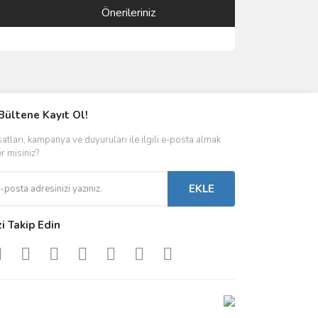
Önerileriniz
ımıza iletebilirsiniz.
Bültene Kayıt Ol!
satları, kampanya ve duyuruları ile ilgili e-posta almak
er misiniz?
EKLE
zi Takip Edin