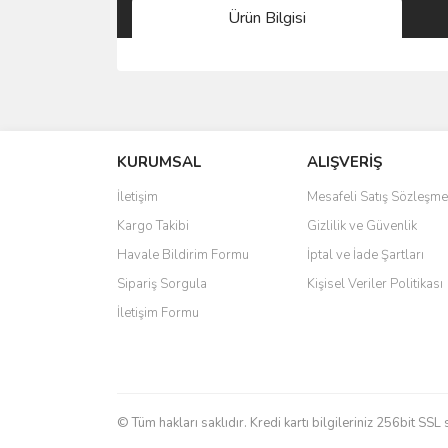
Ürün Bilgisi
Bu ürünün fiyat bilgisi, resim, ürün açıklamalarında 
Görüş ve önerileriniz için teşekkür ederiz.
KURUMSAL
ALIŞVERİŞ
Ürün resmi kalitesiz, bozuk veya görüntülenemiyo
Ürün açıklamasında eksik bilgiler bulunuyor.
İletişim
Mesafeli Satış Sözleşme
Ürün bilgilerinde hatalar bulunuyor.
Kargo Takibi
Gizlilik ve Güvenlik
Ürün fiyatı diğer sitelerden daha pahalı.
Havale Bildirim Formu
İptal ve İade Şartları
Bu ürüne benzer farklı alternatifler olmalı.
Sipariş Sorgula
Kişisel Veriler Politikası
İletişim Formu
© Tüm hakları saklıdır. Kredi kartı bilgileriniz 256bit SSL 