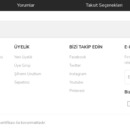
Yorumlar
Taksit Seçenekleri
ve diğer konularda yetersiz gördüğünüz noktaları öneri formunu kullanarak taraf
Bu ürüne ilk yorumu siz yapın!
ÜYELİK
BİZİ TAKİP EDİN
E-
r.
Yorum Yaz
si
Yeni Üyelik
Facebook
Fır
ist
Üye Girişi
Twitter
Şifremi Unuttum
Instagram
Sepetiniz
Youtube
Pinterest
Bi
Gönder
sertifikası ile korunmaktadır.