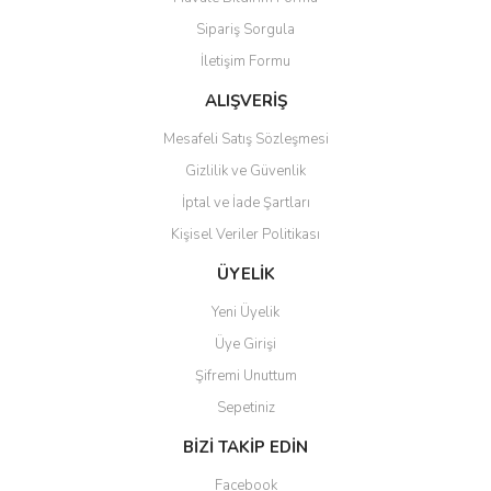
Ürün açıklamasında eksik bilgiler bulunuyor.
Sipariş Sorgula
Ürün bilgilerinde hatalar bulunuyor.
İletişim Formu
Ürün fiyatı diğer sitelerden daha pahalı.
Bu ürüne benzer farklı alternatifler olmalı.
ALIŞVERİŞ
Mesafeli Satış Sözleşmesi
Gizlilik ve Güvenlik
İptal ve İade Şartları
Kişisel Veriler Politikası
Gönder
ÜYELİK
Yeni Üyelik
Üye Girişi
Şifremi Unuttum
Sepetiniz
BİZİ TAKİP EDİN
Facebook