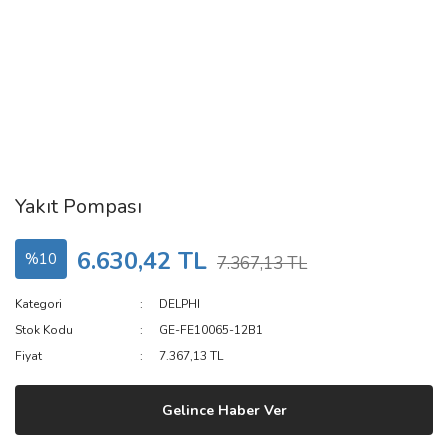
Yakıt Pompası
6.630,42 TL
%10
7.367,13 TL
Kategori
DELPHI
Stok Kodu
GE-FE10065-12B1
Fiyat
7.367,13 TL
Gelince Haber Ver