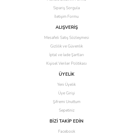
Ürün açıklamasında eksik bilgiler bulunuyor.
Sipariş Sorgula
Ürün bilgilerinde hatalar bulunuyor.
İletişim Formu
Ürün fiyatı diğer sitelerden daha pahalı.
Bu ürüne benzer farklı alternatifler olmalı.
ALIŞVERİŞ
Mesafeli Satış Sözleşmesi
Gizlilik ve Güvenlik
İptal ve İade Şartları
Kişisel Veriler Politikası
Gönder
ÜYELİK
Yeni Üyelik
Üye Girişi
Şifremi Unuttum
Sepetiniz
BİZİ TAKİP EDİN
Facebook