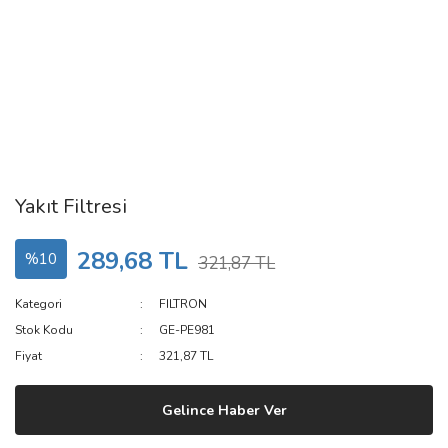
Yakıt Filtresi
289,68 TL
%10
321,87 TL
Kategori
FILTRON
Stok Kodu
GE-PE981
Fiyat
321,87 TL
Gelince Haber Ver