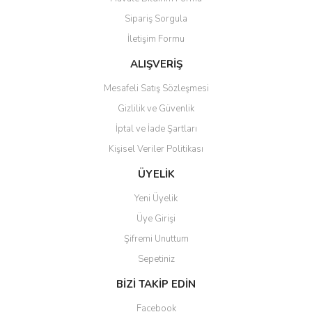
Ürün açıklamasında eksik bilgiler bulunuyor.
Sipariş Sorgula
Ürün bilgilerinde hatalar bulunuyor.
İletişim Formu
Ürün fiyatı diğer sitelerden daha pahalı.
Bu ürüne benzer farklı alternatifler olmalı.
ALIŞVERİŞ
Mesafeli Satış Sözleşmesi
Gizlilik ve Güvenlik
İptal ve İade Şartları
Kişisel Veriler Politikası
Gönder
ÜYELİK
Yeni Üyelik
Üye Girişi
Şifremi Unuttum
Sepetiniz
BİZİ TAKİP EDİN
Facebook