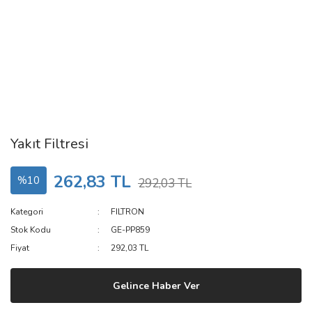
Yakıt Filtresi
262,83 TL
%10
292,03 TL
Kategori
FILTRON
Stok Kodu
GE-PP859
Fiyat
292,03 TL
Gelince Haber Ver