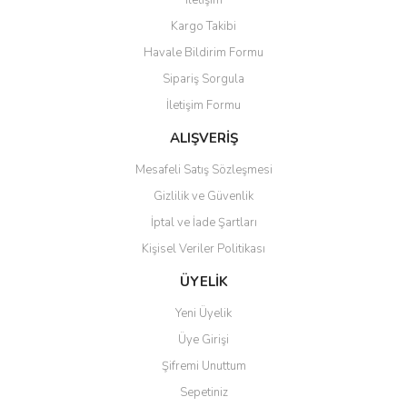
İletişim
Yorum Yaz
Kargo Takibi
Ürün resmi kalitesiz, bozuk veya görüntülenemiyor.
Havale Bildirim Formu
Ürün açıklamasında eksik bilgiler bulunuyor.
Sipariş Sorgula
Ürün bilgilerinde hatalar bulunuyor.
İletişim Formu
Ürün fiyatı diğer sitelerden daha pahalı.
Bu ürüne benzer farklı alternatifler olmalı.
ALIŞVERİŞ
Mesafeli Satış Sözleşmesi
Gizlilik ve Güvenlik
İptal ve İade Şartları
Kişisel Veriler Politikası
Gönder
ÜYELİK
Yeni Üyelik
Üye Girişi
Şifremi Unuttum
Sepetiniz