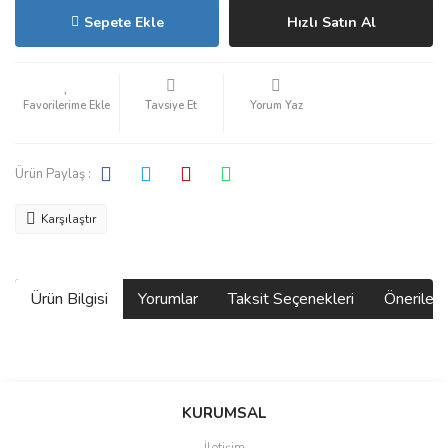
Sepete Ekle
Hızlı Satın Al
Tavsiye Et
Yorum Yaz
Ürün Paylaş :
Karşılaştır
Ürün Bilgisi
Yorumlar
Taksit Seçenekleri
Önerilerin
Bu ürünün fiyat bilgisi, resim, ürün açıklamalarında ve diğer
konularda yetersiz gördüğünüz noktaları öneri formunu kullanarak
Bu ürüne ilk yorumu siz yapın!
KURUMSAL
tarafımıza iletebilirsiniz.
Görüş ve önerileriniz için teşekkür ederiz.