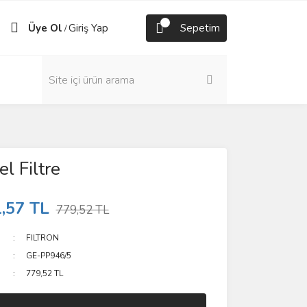
Üye Ol
Giriş Yap
Sepetim
/
el Filtre
,57 TL
779,52 TL
FILTRON
GE-PP946/5
779,52 TL