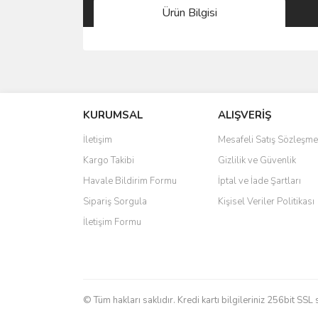
Ürün Bilgisi
Bu ürünün fiyat bilgisi, resim, ürün açıklamalarında 
Görüş ve önerileriniz için teşekkür ederiz.
KURUMSAL
ALIŞVERİŞ
Ürün resmi kalitesiz, bozuk veya görüntülenemiyo
Ürün açıklamasında eksik bilgiler bulunuyor.
İletişim
Mesafeli Satış Sözleşme
Ürün bilgilerinde hatalar bulunuyor.
Kargo Takibi
Gizlilik ve Güvenlik
Ürün fiyatı diğer sitelerden daha pahalı.
Havale Bildirim Formu
İptal ve İade Şartları
Bu ürüne benzer farklı alternatifler olmalı.
Sipariş Sorgula
Kişisel Veriler Politikası
İletişim Formu
© Tüm hakları saklıdır. Kredi kartı bilgileriniz 256bit SSL 