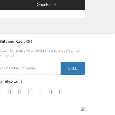
Önerileriniz
ımıza iletebilirsiniz.
Bültene Kayıt Ol!
satları, kampanya ve duyuruları ile ilgili e-posta almak
er misiniz?
EKLE
zi Takip Edin