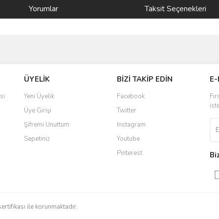
Yorumlar
Taksit Seçenekleri
ve diğer konularda yetersiz gördüğünüz noktaları öneri formunu kullanarak taraf
Bu ürüne ilk yorumu siz yapın!
ÜYELİK
BİZİ TAKİP EDİN
E-
r.
Yorum Yaz
si
Yeni Üyelik
Facebook
Fır
ist
Üye Girişi
Twitter
Şifremi Unuttum
Instagram
Sepetiniz
Youtube
Pinterest
Bi
Gönder
sertifikası ile korunmaktadır.