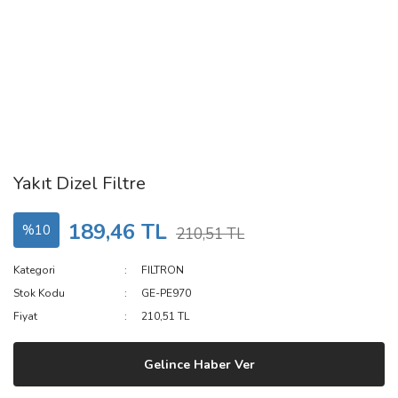
Yakıt Dizel Filtre
189,46 TL
%10
210,51 TL
Kategori
FILTRON
Stok Kodu
GE-PE970
Fiyat
210,51 TL
Gelince Haber Ver