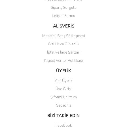
Ürün açıklamasında eksik bilgiler bulunuyor.
Sipariş Sorgula
Ürün bilgilerinde hatalar bulunuyor.
İletişim Formu
Ürün fiyatı diğer sitelerden daha pahalı.
Bu ürüne benzer farklı alternatifler olmalı.
ALIŞVERİŞ
Mesafeli Satış Sözleşmesi
Gizlilik ve Güvenlik
İptal ve İade Şartları
Kişisel Veriler Politikası
Gönder
ÜYELİK
Yeni Üyelik
Üye Girişi
Şifremi Unuttum
Sepetiniz
BİZİ TAKİP EDİN
Facebook