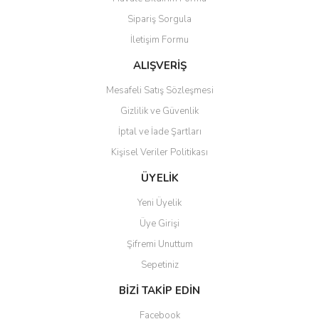
Ürün açıklamasında eksik bilgiler bulunuyor.
Sipariş Sorgula
Ürün bilgilerinde hatalar bulunuyor.
İletişim Formu
Ürün fiyatı diğer sitelerden daha pahalı.
Bu ürüne benzer farklı alternatifler olmalı.
ALIŞVERİŞ
Mesafeli Satış Sözleşmesi
Gizlilik ve Güvenlik
İptal ve İade Şartları
Kişisel Veriler Politikası
Gönder
ÜYELİK
Yeni Üyelik
Üye Girişi
Şifremi Unuttum
Sepetiniz
BİZİ TAKİP EDİN
Facebook