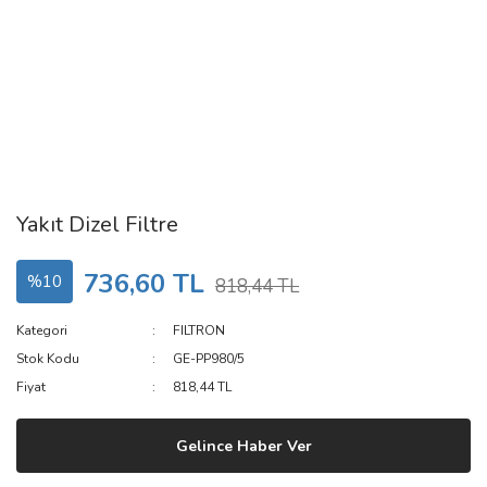
Yakıt Dizel Filtre
736,60 TL
%10
818,44 TL
Kategori
FILTRON
Stok Kodu
GE-PP980/5
Fiyat
818,44 TL
Gelince Haber Ver