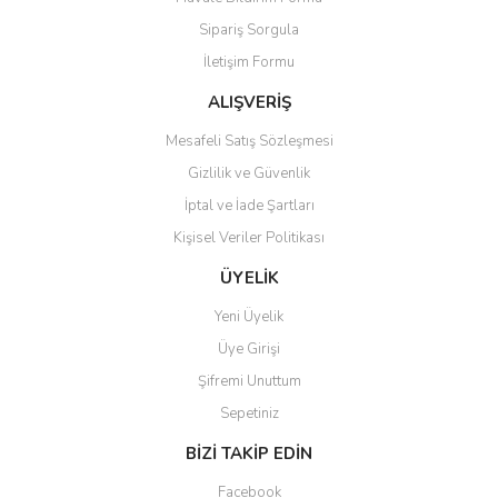
Ürün açıklamasında eksik bilgiler bulunuyor.
Sipariş Sorgula
Ürün bilgilerinde hatalar bulunuyor.
İletişim Formu
Ürün fiyatı diğer sitelerden daha pahalı.
Bu ürüne benzer farklı alternatifler olmalı.
ALIŞVERİŞ
Mesafeli Satış Sözleşmesi
Gizlilik ve Güvenlik
İptal ve İade Şartları
Kişisel Veriler Politikası
Gönder
ÜYELİK
Yeni Üyelik
Üye Girişi
Şifremi Unuttum
Sepetiniz
BİZİ TAKİP EDİN
Facebook