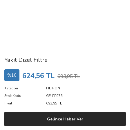
Yakıt Dizel Filtre
624,56 TL
%10
693,95 TL
Kategori
FILTRON
Stok Kodu
GE-PP976
Fiyat
693,95 TL
Gelince Haber Ver