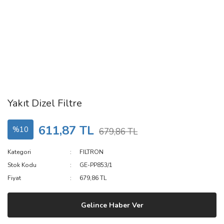
Yakıt Dizel Filtre
611,87 TL
%10
679,86 TL
Kategori
FILTRON
Stok Kodu
GE-PP853/1
Fiyat
679,86 TL
Gelince Haber Ver