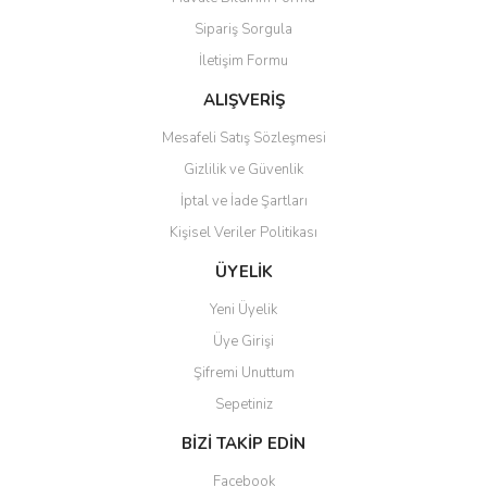
Ürün açıklamasında eksik bilgiler bulunuyor.
Sipariş Sorgula
Ürün bilgilerinde hatalar bulunuyor.
İletişim Formu
Ürün fiyatı diğer sitelerden daha pahalı.
Bu ürüne benzer farklı alternatifler olmalı.
ALIŞVERİŞ
Mesafeli Satış Sözleşmesi
Gizlilik ve Güvenlik
İptal ve İade Şartları
Kişisel Veriler Politikası
Gönder
ÜYELİK
Yeni Üyelik
Üye Girişi
Şifremi Unuttum
Sepetiniz
BİZİ TAKİP EDİN
Facebook