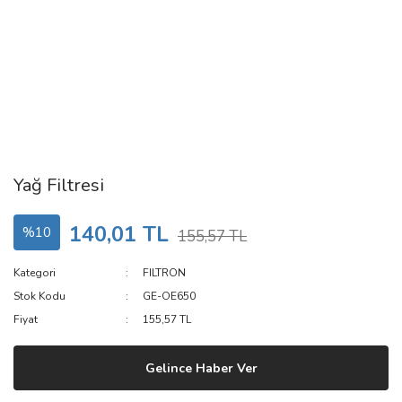
Yağ Filtresi
140,01 TL
%10
155,57 TL
Kategori
FILTRON
Stok Kodu
GE-OE650
Fiyat
155,57 TL
Gelince Haber Ver