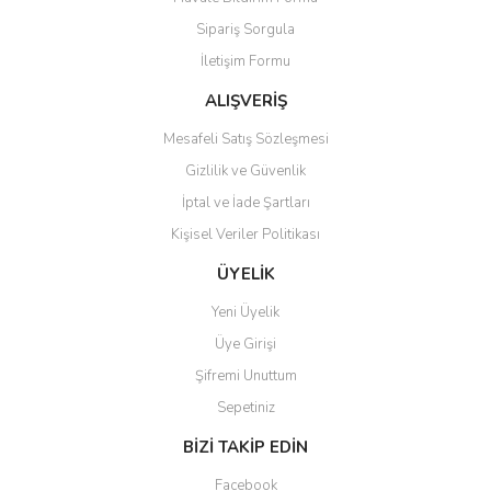
Ürün açıklamasında eksik bilgiler bulunuyor.
Sipariş Sorgula
Ürün bilgilerinde hatalar bulunuyor.
İletişim Formu
Ürün fiyatı diğer sitelerden daha pahalı.
Bu ürüne benzer farklı alternatifler olmalı.
ALIŞVERİŞ
Mesafeli Satış Sözleşmesi
Gizlilik ve Güvenlik
İptal ve İade Şartları
Kişisel Veriler Politikası
Gönder
ÜYELİK
Yeni Üyelik
Üye Girişi
Şifremi Unuttum
Sepetiniz
BİZİ TAKİP EDİN
Facebook