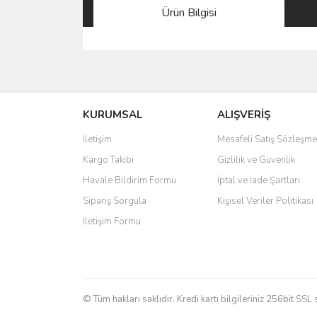
Ürün Bilgisi
Bu ürünün fiyat bilgisi, resim, ürün açıklamalarında 
Görüş ve önerileriniz için teşekkür ederiz.
KURUMSAL
ALIŞVERİŞ
Ürün resmi kalitesiz, bozuk veya görüntülenemiyo
Ürün açıklamasında eksik bilgiler bulunuyor.
İletişim
Mesafeli Satış Sözleşme
Ürün bilgilerinde hatalar bulunuyor.
Kargo Takibi
Gizlilik ve Güvenlik
Ürün fiyatı diğer sitelerden daha pahalı.
Havale Bildirim Formu
İptal ve İade Şartları
Bu ürüne benzer farklı alternatifler olmalı.
Sipariş Sorgula
Kişisel Veriler Politikası
İletişim Formu
© Tüm hakları saklıdır. Kredi kartı bilgileriniz 256bit SSL 