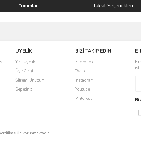
Yorumlar
Taksit Seçenekleri
ve diğer konularda yetersiz gördüğünüz noktaları öneri formunu kullanarak taraf
Bu ürüne ilk yorumu siz yapın!
ÜYELİK
BİZİ TAKİP EDİN
E-
r.
Yorum Yaz
si
Yeni Üyelik
Facebook
Fır
ist
Üye Girişi
Twitter
Şifremi Unuttum
Instagram
Sepetiniz
Youtube
Pinterest
Bi
Gönder
sertifikası ile korunmaktadır.