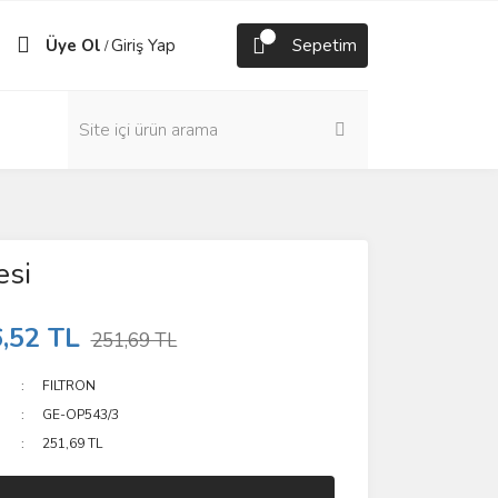
Üye Ol
Giriş Yap
Sepetim
/
esi
,52 TL
251,69 TL
FILTRON
GE-OP543/3
251,69 TL