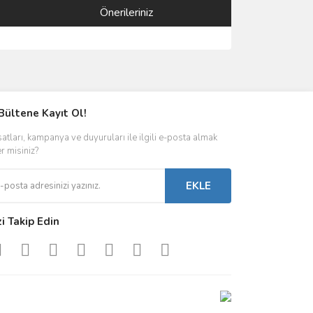
Önerileriniz
ımıza iletebilirsiniz.
Bültene Kayıt Ol!
satları, kampanya ve duyuruları ile ilgili e-posta almak
er misiniz?
EKLE
zi Takip Edin