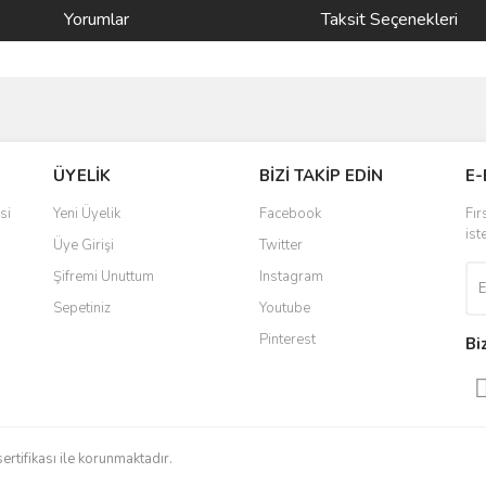
Yorumlar
Taksit Seçenekleri
ve diğer konularda yetersiz gördüğünüz noktaları öneri formunu kullanarak taraf
Bu ürüne ilk yorumu siz yapın!
ÜYELİK
BİZİ TAKİP EDİN
E-
r.
Yorum Yaz
si
Yeni Üyelik
Facebook
Fır
ist
Üye Girişi
Twitter
Şifremi Unuttum
Instagram
Sepetiniz
Youtube
Pinterest
Bi
Gönder
sertifikası ile korunmaktadır.