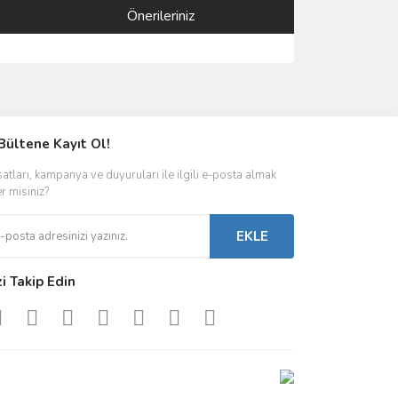
Önerileriniz
ımıza iletebilirsiniz.
Bültene Kayıt Ol!
satları, kampanya ve duyuruları ile ilgili e-posta almak
er misiniz?
EKLE
zi Takip Edin