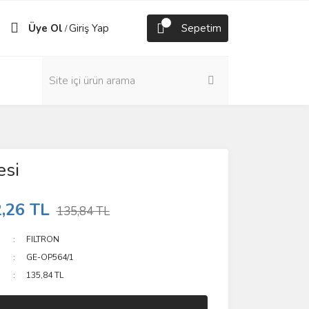
Üye Ol
Giriş Yap
Sepetim
/
esi
,26 TL
135,84 TL
FILTRON
GE-OP564/1
135,84 TL