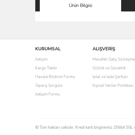
Ürün Bilgisi
Bu ürünün fiyat bilgisi, resim, ürün açıklamalarında 
Görüş ve önerileriniz için teşekkür ederiz.
KURUMSAL
ALIŞVERİŞ
Ürün resmi kalitesiz, bozuk veya görüntülenemiyo
Ürün açıklamasında eksik bilgiler bulunuyor.
İletişim
Mesafeli Satış Sözleşme
Ürün bilgilerinde hatalar bulunuyor.
Kargo Takibi
Gizlilik ve Güvenlik
Ürün fiyatı diğer sitelerden daha pahalı.
Havale Bildirim Formu
İptal ve İade Şartları
Bu ürüne benzer farklı alternatifler olmalı.
Sipariş Sorgula
Kişisel Veriler Politikası
İletişim Formu
© Tüm hakları saklıdır. Kredi kartı bilgileriniz 256bit SSL 