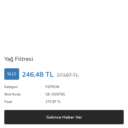
Yağ Filtresi
246,48 TL
%10
273,87 TL
Kategori
FILTRON
Stok Kodu
GE-OE670/1
Fiyat
273,87 TL
Gelince Haber Ver