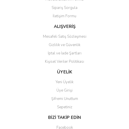
Ürün açıklamasında eksik bilgiler bulunuyor.
Sipariş Sorgula
Ürün bilgilerinde hatalar bulunuyor.
İletişim Formu
Ürün fiyatı diğer sitelerden daha pahalı.
Bu ürüne benzer farklı alternatifler olmalı.
ALIŞVERİŞ
Mesafeli Satış Sözleşmesi
Gizlilik ve Güvenlik
İptal ve İade Şartları
Kişisel Veriler Politikası
Gönder
ÜYELİK
Yeni Üyelik
Üye Girişi
Şifremi Unuttum
Sepetiniz
BİZİ TAKİP EDİN
Facebook