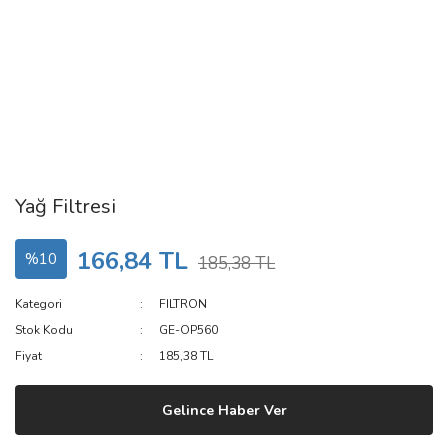
Yağ Filtresi
166,84 TL
%10
185,38 TL
Kategori
FILTRON
Stok Kodu
GE-OP560
Fiyat
185,38 TL
Gelince Haber Ver