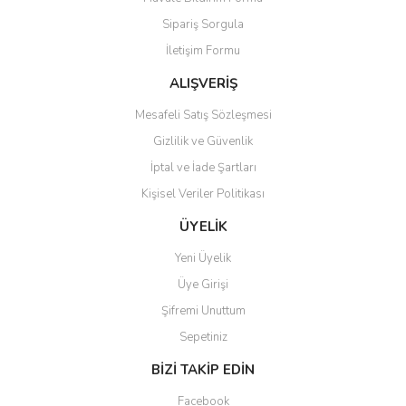
Ürün açıklamasında eksik bilgiler bulunuyor.
Sipariş Sorgula
Ürün bilgilerinde hatalar bulunuyor.
İletişim Formu
Ürün fiyatı diğer sitelerden daha pahalı.
Bu ürüne benzer farklı alternatifler olmalı.
ALIŞVERİŞ
Mesafeli Satış Sözleşmesi
Gizlilik ve Güvenlik
İptal ve İade Şartları
Kişisel Veriler Politikası
Gönder
ÜYELİK
Yeni Üyelik
Üye Girişi
Şifremi Unuttum
Sepetiniz
BİZİ TAKİP EDİN
Facebook