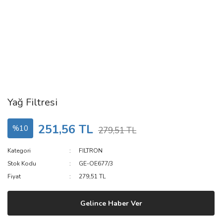
Yağ Filtresi
251,56 TL
%10
279,51 TL
Kategori
FILTRON
Stok Kodu
GE-OE677/3
Fiyat
279,51 TL
Gelince Haber Ver