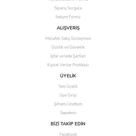
Ürün açıklamasında eksik bilgiler bulunuyor.
Sipariş Sorgula
Ürün bilgilerinde hatalar bulunuyor.
İletişim Formu
Ürün fiyatı diğer sitelerden daha pahalı.
Bu ürüne benzer farklı alternatifler olmalı.
ALIŞVERİŞ
Mesafeli Satış Sözleşmesi
Gizlilik ve Güvenlik
İptal ve İade Şartları
Kişisel Veriler Politikası
Gönder
ÜYELİK
Yeni Üyelik
Üye Girişi
Şifremi Unuttum
Sepetiniz
BİZİ TAKİP EDİN
Facebook