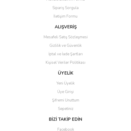
Ürün açıklamasında eksik bilgiler bulunuyor.
Sipariş Sorgula
Ürün bilgilerinde hatalar bulunuyor.
İletişim Formu
Ürün fiyatı diğer sitelerden daha pahalı.
Bu ürüne benzer farklı alternatifler olmalı.
ALIŞVERİŞ
Mesafeli Satış Sözleşmesi
Gizlilik ve Güvenlik
İptal ve İade Şartları
Kişisel Veriler Politikası
Gönder
ÜYELİK
Yeni Üyelik
Üye Girişi
Şifremi Unuttum
Sepetiniz
BİZİ TAKİP EDİN
Facebook