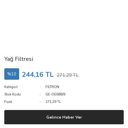
Yağ Filtresi
244,16 TL
%10
271,29 TL
Kategori
FILTRON
Stok Kodu
GE-OE688/9
Fiyat
271,29 TL
Gelince Haber Ver