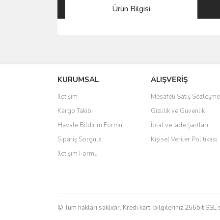
Ürün Bilgisi
Bu ürünün fiyat bilgisi, resim, ürün açıklamalarında 
Görüş ve önerileriniz için teşekkür ederiz.
KURUMSAL
ALIŞVERİŞ
Ürün resmi kalitesiz, bozuk veya görüntülenemiyo
Ürün açıklamasında eksik bilgiler bulunuyor.
İletişim
Mesafeli Satış Sözleşme
Ürün bilgilerinde hatalar bulunuyor.
Kargo Takibi
Gizlilik ve Güvenlik
Ürün fiyatı diğer sitelerden daha pahalı.
Havale Bildirim Formu
İptal ve İade Şartları
Bu ürüne benzer farklı alternatifler olmalı.
Sipariş Sorgula
Kişisel Veriler Politikası
İletişim Formu
© Tüm hakları saklıdır. Kredi kartı bilgileriniz 256bit SSL 