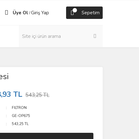
Üye Ol
Giriş Yap
Sepetim
/
esi
,93 TL
543,25 TL
FILTRON
GE-OP675
543,25 TL