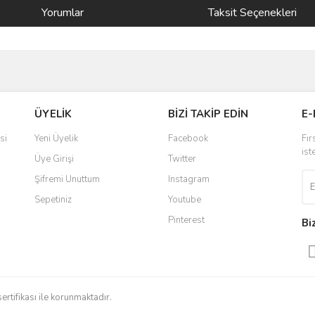
Yorumlar
Taksit Seçenekleri
ve diğer konularda yetersiz gördüğünüz noktaları öneri formunu kullanarak taraf
Bu ürüne ilk yorumu siz yapın!
ÜYELİK
BİZİ TAKİP EDİN
E-
r.
Yorum Yaz
si
Yeni Üyelik
Facebook
Fır
ist
Üye Girişi
Twitter
Şifremi Unuttum
Instagram
Sepetiniz
Youtube
Pinterest
Bi
Gönder
sertifikası ile korunmaktadır.