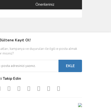
Önerileriniz
ımıza iletebilirsiniz.
Bültene Kayıt Ol!
satları, kampanya ve duyuruları ile ilgili e-posta almak
er misiniz?
EKLE
zi Takip Edin