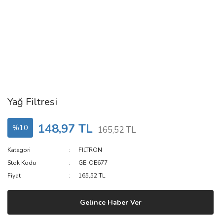
Yağ Filtresi
148,97 TL
%10
165,52 TL
Kategori
FILTRON
Stok Kodu
GE-OE677
Fiyat
165,52 TL
Gelince Haber Ver