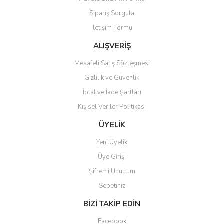
Ürün açıklamasında eksik bilgiler bulunuyor.
Sipariş Sorgula
Ürün bilgilerinde hatalar bulunuyor.
İletişim Formu
Ürün fiyatı diğer sitelerden daha pahalı.
Bu ürüne benzer farklı alternatifler olmalı.
ALIŞVERİŞ
Mesafeli Satış Sözleşmesi
Gizlilik ve Güvenlik
İptal ve İade Şartları
Kişisel Veriler Politikası
Gönder
ÜYELİK
Yeni Üyelik
Üye Girişi
Şifremi Unuttum
Sepetiniz
BİZİ TAKİP EDİN
Facebook