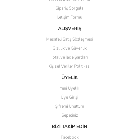
Ürün açıklamasında eksik bilgiler bulunuyor.
Sipariş Sorgula
Ürün bilgilerinde hatalar bulunuyor.
İletişim Formu
Ürün fiyatı diğer sitelerden daha pahalı.
Bu ürüne benzer farklı alternatifler olmalı.
ALIŞVERİŞ
Mesafeli Satış Sözleşmesi
Gizlilik ve Güvenlik
İptal ve İade Şartları
Kişisel Veriler Politikası
Gönder
ÜYELİK
Yeni Üyelik
Üye Girişi
Şifremi Unuttum
Sepetiniz
BİZİ TAKİP EDİN
Facebook