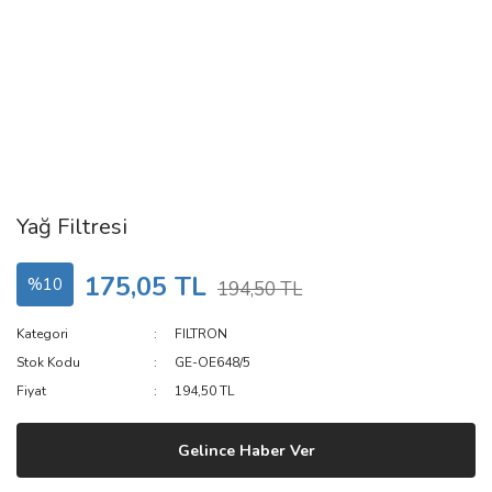
Yağ Filtresi
175,05 TL
%10
194,50 TL
Kategori
FILTRON
Stok Kodu
GE-OE648/5
Fiyat
194,50 TL
Gelince Haber Ver