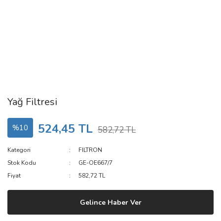
Yağ Filtresi
524,45 TL
%10
582,72 TL
Kategori
FILTRON
Stok Kodu
GE-OE667/7
Fiyat
582,72 TL
Gelince Haber Ver