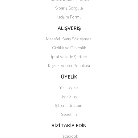
Ürün açıklamasında eksik bilgiler bulunuyor.
Sipariş Sorgula
Ürün bilgilerinde hatalar bulunuyor.
İletişim Formu
Ürün fiyatı diğer sitelerden daha pahalı.
Bu ürüne benzer farklı alternatifler olmalı.
ALIŞVERİŞ
Mesafeli Satış Sözleşmesi
Gizlilik ve Güvenlik
İptal ve İade Şartları
Kişisel Veriler Politikası
Gönder
ÜYELİK
Yeni Üyelik
Üye Girişi
Şifremi Unuttum
Sepetiniz
BİZİ TAKİP EDİN
Facebook