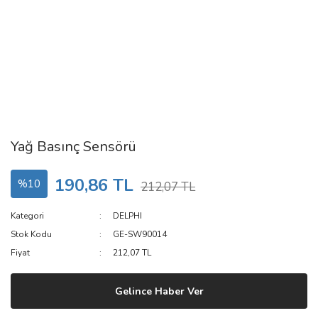
Yağ Basınç Sensörü
190,86 TL
%10
212,07 TL
Kategori
DELPHI
Stok Kodu
GE-SW90014
Fiyat
212,07 TL
Gelince Haber Ver