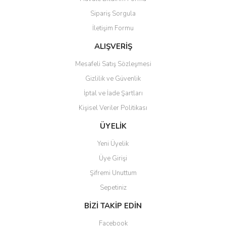
Ürün açıklamasında eksik bilgiler bulunuyor.
Sipariş Sorgula
Ürün bilgilerinde hatalar bulunuyor.
İletişim Formu
Ürün fiyatı diğer sitelerden daha pahalı.
Bu ürüne benzer farklı alternatifler olmalı.
ALIŞVERİŞ
Mesafeli Satış Sözleşmesi
Gizlilik ve Güvenlik
İptal ve İade Şartları
Kişisel Veriler Politikası
Gönder
ÜYELİK
Yeni Üyelik
Üye Girişi
Şifremi Unuttum
Sepetiniz
BİZİ TAKİP EDİN
Facebook