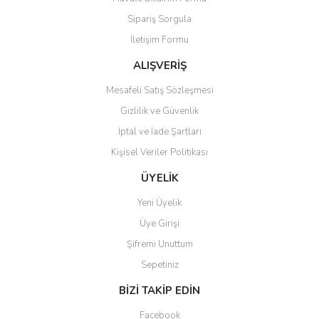
Ürün açıklamasında eksik bilgiler bulunuyor.
Sipariş Sorgula
Ürün bilgilerinde hatalar bulunuyor.
İletişim Formu
Ürün fiyatı diğer sitelerden daha pahalı.
Bu ürüne benzer farklı alternatifler olmalı.
ALIŞVERİŞ
Mesafeli Satış Sözleşmesi
Gizlilik ve Güvenlik
İptal ve İade Şartları
Kişisel Veriler Politikası
Gönder
ÜYELİK
Yeni Üyelik
Üye Girişi
Şifremi Unuttum
Sepetiniz
BİZİ TAKİP EDİN
Facebook