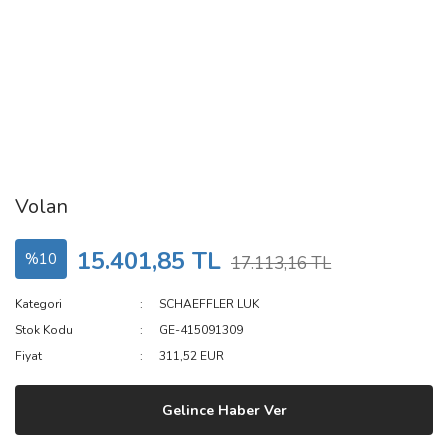
Volan
15.401,85 TL
%10
17.113,16 TL
Kategori
SCHAEFFLER LUK
Stok Kodu
GE-415091309
Fiyat
311,52 EUR
Gelince Haber Ver