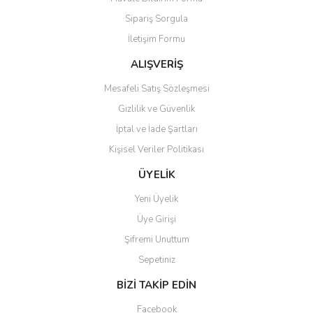
Ürün açıklamasında eksik bilgiler bulunuyor.
Sipariş Sorgula
Ürün bilgilerinde hatalar bulunuyor.
İletişim Formu
Ürün fiyatı diğer sitelerden daha pahalı.
Bu ürüne benzer farklı alternatifler olmalı.
ALIŞVERİŞ
Mesafeli Satış Sözleşmesi
Gizlilik ve Güvenlik
İptal ve İade Şartları
Kişisel Veriler Politikası
Gönder
ÜYELİK
Yeni Üyelik
Üye Girişi
Şifremi Unuttum
Sepetiniz
BİZİ TAKİP EDİN
Facebook