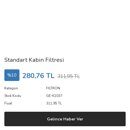
Standart Kabin Filtresi
280,76 TL
%10
311,95 TL
Kategori
FILTRON
Stok Kodu
GE-K1037
Fiyat
311,95 TL
Gelince Haber Ver